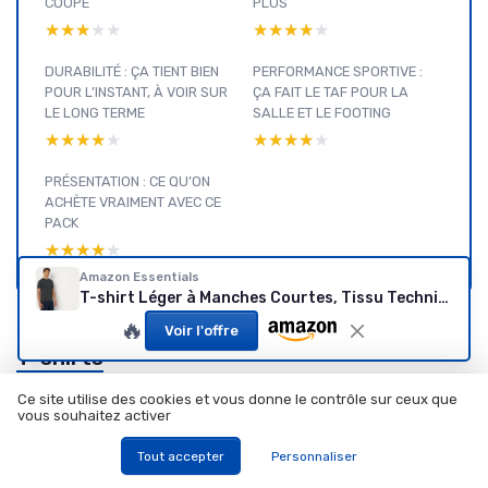
COUPE
PLUS
★★★★★
★★★★★
★★★★★
★★★★★
DURABILITÉ : ÇA TIENT BIEN
PERFORMANCE SPORTIVE :
POUR L’INSTANT, À VOIR SUR
ÇA FAIT LE TAF POUR LA
LE LONG TERME
SALLE ET LE FOOTING
★★★★★
★★★★★
★★★★★
★★★★★
PRÉSENTATION : CE QU’ON
ACHÈTE VRAIMENT AVEC CE
PACK
★★★★★
★★★★★
Amazon Essentials
T-shirt Léger à Manches Courtes, Tissu Technique et Extensible qui Évacue l’Humidité et Sèche Rapidement Homme, Packs Multiples 2 Bleu Marine/Gris Graphite Chiné L
🔥
Voir l'offre
T-shirts
matières
Ce site utilise des cookies et vous donne le contrôle sur ceux que
premium
vous souhaitez activer
: voir nos
Voir tous les tests T-shirts matières premium →
Tout accepter
Personnaliser
autres