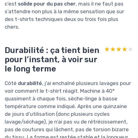
c’est
solide pour du pas cher
, mais il ne faut pas
s’attendre non plus à la même sensation que sur
des t-shirts techniques deux ou trois fois plus
chers.
Durabilité : ça tient bien
★★★★★
★★★★★
pour l’instant, à voir sur
le long terme
Côté
durabilité
, j’ai enchaîné plusieurs lavages pour
voir comment le t-shirt réagit. Machine à 40°
quasiment à chaque fois, sèche-linge à basse
température comme indiqué. Après une quinzaine
de jours d’utilisation (donc plusieurs cycles
lavage/séchage), je n’ai pas vu de rétrécissement,
pas de coutures qui lâchent, pas de torsion bizarre
du tissu. La forme est restée stable et la longueur