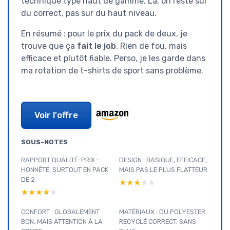
technique type haut de gamme. Là, on reste sur
du correct, pas sur du haut niveau.
En résumé : pour le prix du pack de deux, je
trouve que ça
fait le job
. Rien de fou, mais
efficace et plutôt fiable. Perso, je les garde dans
ma rotation de t-shirts de sport sans problème.
Voir l'offre
SOUS-NOTES
RAPPORT QUALITÉ-PRIX :
DESIGN : BASIQUE, EFFICACE,
HONNÊTE, SURTOUT EN PACK
MAIS PAS LE PLUS FLATTEUR
DE 2
★★★★★
★★★★★
★★★★★
★★★★★
CONFORT : GLOBALEMENT
MATÉRIAUX : DU POLYESTER
BON, MAIS ATTENTION À LA
RECYCLÉ CORRECT, SANS