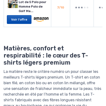
Lot de 5 Polo pour
Homme Polo de
7/10
★★★★★
★★★★★
★★
★★
Golf Ma...
Voir l'offre
Matières, confort et
respirabilité : le cœur des T-
shirts légers premium
La matière reste le critère numéro un pour classer les
meilleurs T-shirts légers premium. Un T-shirt en coton
bien filé, en coton bio ou en coton lin mélangé, offre
une sensation de fraîcheur immédiate sur la peau, très
recherchée en été par l’homme et la femme. Les T-
shirts fabriqués avec des fibres longues résistent
mieux au boulochage, ce qui prolonge la vie du