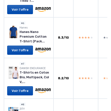
Tissu T...
Voir l'offre
#6
Hanes
Hanes Nano
Premium Cotton
8.3/10
★★★★★
★★★★★
★★
★★
T-Shirt (Pack...
Voir l'offre
#7
DANISH ENDURANCE
T-Shirts en Coton
Bio, Multipack, Col
8.2/10
★★★★★
★★★★★
★★
★★
V,...
Voir l'offre
#8
ZITY