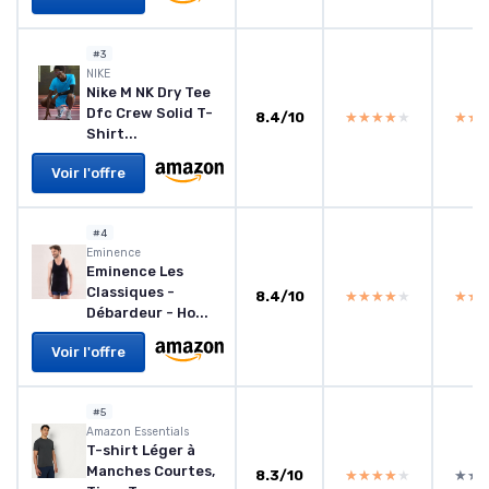
#3
NIKE
Nike M NK Dry Tee
Dfc Crew Solid T-
8.4/10
★★★★★
★★★★★
★★
★★
Shirt...
Voir l'offre
#4
Eminence
Eminence Les
Classiques -
8.4/10
★★★★★
★★★★★
★★
★★
Débardeur - Ho...
Voir l'offre
#5
Amazon Essentials
T-shirt Léger à
Manches Courtes,
8.3/10
★★★★★
★★★★★
★★
★★