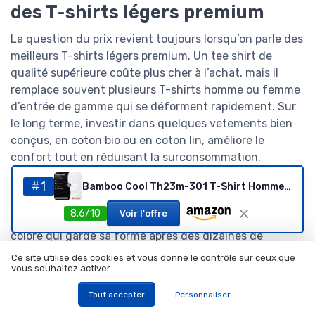
des T-shirts légers premium
La question du prix revient toujours lorsqu’on parle des
meilleurs T-shirts légers premium. Un tee shirt de
qualité supérieure coûte plus cher à l’achat, mais il
remplace souvent plusieurs T-shirts homme ou femme
d’entrée de gamme qui se déforment rapidement. Sur
le long terme, investir dans quelques vetements bien
conçus, en coton bio ou en coton lin, améliore le
confort tout en réduisant la surconsommation.
Pour évaluer la valeur réelle d’un T-shirt en coton, il
#1
Bamboo Cool Th23m-301 T-Shirt Homme (Lot de 3) M Noir
faut regarder la tenue du tricot, la stabilité du col et la
8.6/10
Voir l'offre
résistance des coutures. Un T-shirt blanc ou un tee
coloré qui garde sa forme après des dizaines de
lavages offre un meilleur rapport qualité prix qu’un
Ce site utilise des cookies et vous donne le contrôle sur ceux que
modèle bon marché acheté en soldes. Les marques de
vous souhaitez activer
T-shirts transparentes sur l’origine des T-shirts
Tout accepter
Personnaliser
fabriqués, la densité du jersey et la composition exacte