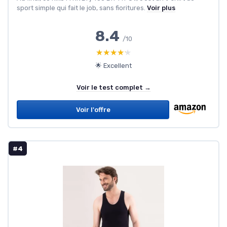
sport simple qui fait le job, sans fioritures.
Voir plus
8.4
/10
★★★★★
★★★★★
🌟 Excellent
Voir le test complet →
Voir l'offre
#4