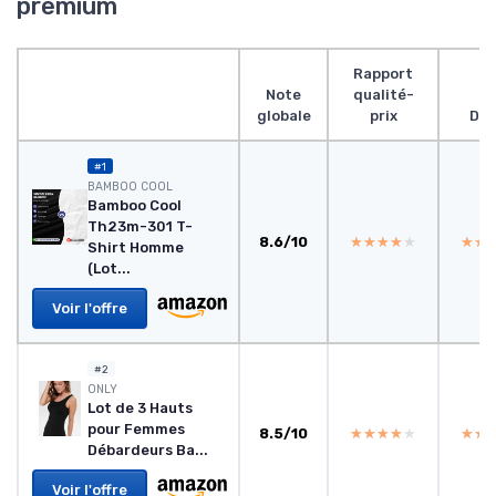
premium
Rapport
Note
qualité-
globale
prix
Des
#1
BAMBOO COOL
Bamboo Cool
Th23m-301 T-
8.6/10
★★★★★
★★★★★
★★
★★
Shirt Homme
(Lot...
Voir l'offre
#2
ONLY
Lot de 3 Hauts
pour Femmes
8.5/10
★★★★★
★★★★★
★★
★★
Débardeurs Ba...
Voir l'offre