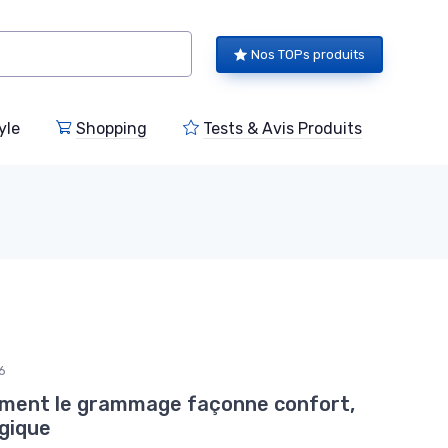
Nos TOPs produits
yle
Shopping
Tests & Avis Produits
6
omment le grammage façonne confort,
ogique