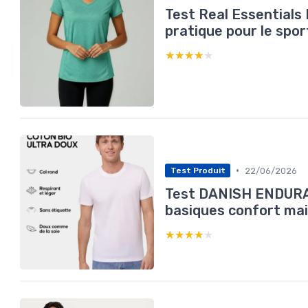
Test Real Essentials L
pratique pour le spor
★★★★★
★★★★★
•
22/06/2026
Test Produit
Test DANISH ENDURAN
basiques confort mai
★★★★★
★★★★★