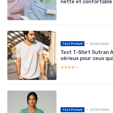
nette et confortable
•
30/06/2026
Test Produit
Test T-Shirt Sutran A
sérieux pour ceux qu
★★★★★
★★★★★
•
22/06/2026
Test Produit