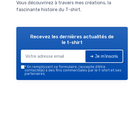
Vous découvrirez à travers mes créations, la
fascinante histoire du T-shirt.
Recevez les dernières actualités de
le t-shirt
➔ Je m'inscris
*
En remplissant ce formulaire, j’accepte d’être
contacté(e) à des fins commerciales par le t-shirt et ses
partenaires.