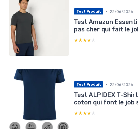
•
22/06/2026
Test Produit
Test Amazon Essential
pas cher qui fait le jo
★★★★★
★★★★★
•
22/06/2026
Test Produit
Test ALPIDEX T-Shirt
coton qui font le job 
★★★★★
★★★★★