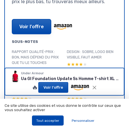
prix le plus bas, tu trouveras mieux ailleurs.
Voir l'offre
SOUS-NOTES
RAPPORT QUALITÉ-PRIX :
DESIGN : SOBRE, LOGO BIEN
BON, MAIS DÉPEND DU PRIX
VISIBLE, FAUT AIMER
QUE TU LE TOUCHES
★★★★★
★★★★★
★★★★★
★★★★★
Under Armour
Ua Gl Foundation Update Ss Homme T-shirt XL Rouge/Blanc/Noir
CONFORT : AGRÉABLE À
MATÉRIAUX : MÉLANGE
🔥
PORTER, MAIS PAS UN T-
COTON/POLYESTER QUI TIENT
Voir l'offre
SHIRT ULTRA TECHNIQUE
LA ROUTE
★★★★★
★★★★★
★★★★★
★★★★★
Ce site utilise des cookies et vous donne le contrôle sur ceux que
DURABILITÉ : BON DÉBUT, À
PERFORMANCE POUR LE
vous souhaitez activer
CONFIRMER SUR LE LONG
SPORT : CORRECT, MAIS PAS
Tout accepter
Personnaliser
TERME
POUR LES GROS
TRANSPIRATEURS
★★★★★
★★★★★