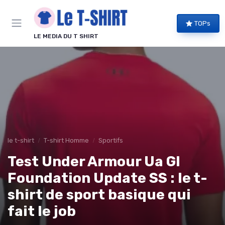
Panneau de gestion des cookies
TOPs
LE MEDIA DU T SHIRT
le t-shirt
T-shirt Homme
Sportifs
Test Under Armour Ua Gl
Foundation Update SS : le t-
shirt de sport basique qui
fait le job