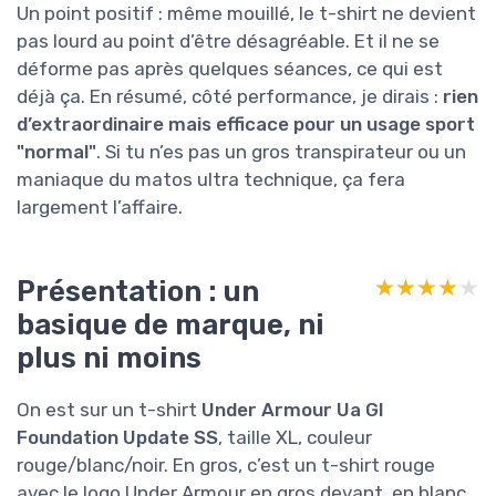
Un point positif : même mouillé, le t-shirt ne devient
pas lourd au point d’être désagréable. Et il ne se
déforme pas après quelques séances, ce qui est
déjà ça. En résumé, côté performance, je dirais :
rien
d’extraordinaire mais efficace pour un usage sport
"normal"
. Si tu n’es pas un gros transpirateur ou un
maniaque du matos ultra technique, ça fera
largement l’affaire.
Présentation : un
★★★★★
★★★★★
basique de marque, ni
plus ni moins
On est sur un t-shirt
Under Armour Ua Gl
Foundation Update SS
, taille XL, couleur
rouge/blanc/noir. En gros, c’est un t-shirt rouge
avec le logo Under Armour en gros devant, en blanc