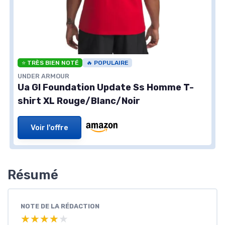
⭐ TRÈS BIEN NOTÉ
🔥 POPULAIRE
UNDER ARMOUR
Ua Gl Foundation Update Ss Homme T-
shirt XL Rouge/Blanc/Noir
Voir l'offre
Résumé
NOTE DE LA RÉDACTION
★★★★★
★★★★★