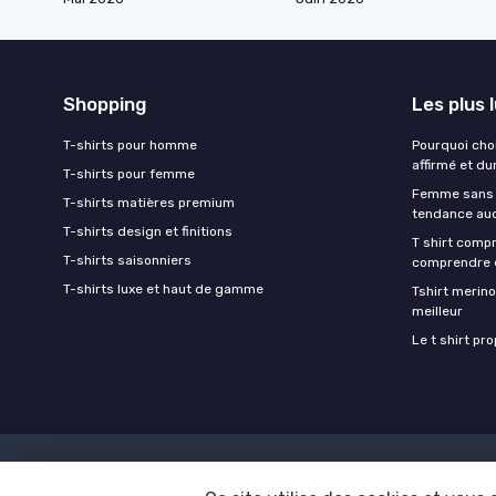
Shopping
Les plus 
T-shirts pour homme
Pourquoi choi
affirmé et du
T-shirts pour femme
Femme sans s
T-shirts matières premium
tendance aud
T-shirts design et finitions
T shirt comp
T-shirts saisonniers
comprendre et
T-shirts luxe et haut de gamme
Tshirt merino
meilleur
Le t shirt pr