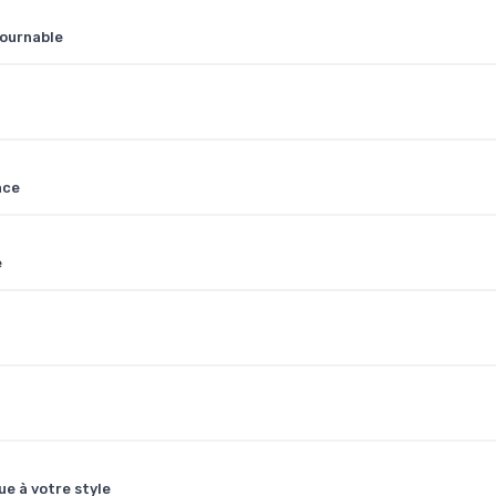
tournable
nce
e
e à votre style