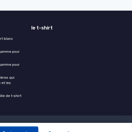
le t-shirt
rt blanc
 gamme pour
 gamme pour
ières qui
 et les
lle de t‑shirt