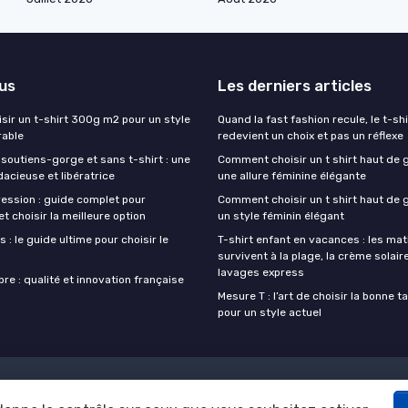
lus
Les derniers articles
sir un t-shirt 300g m2 pour un style
Quand la fast fashion recule, le t-shi
rable
redevient un choix et pas un réflexe
outiens-gorge et sans t-shirt : une
Comment choisir un t shirt haut de
acieuse et libératrice
une allure féminine élégante
ression : guide complet pour
Comment choisir un t shirt haut de
 choisir la meilleure option
un style féminin élégant
s : le guide ultime pour choisir le
T-shirt enfant en vacances : les mat
survivent à la plage, la crème solaire
lavages express
opre : qualité et innovation française
Mesure T : l’art de choisir la bonne tai
pour un style actuel
Mentions légales
Politique de confidentialité