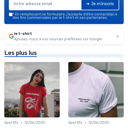
➔ Je m'inscris
*
En remplissant ce formulaire, j’accepte d’être contacté(e) à
des fins commerciales par le t-shirt et ses partenaires.
le t-shirt
Ajoutez-nous à vos sources préférées sur Google
Les plus lus
•
•
Sportifs
12/06/2025
Sportifs
12/06/2025