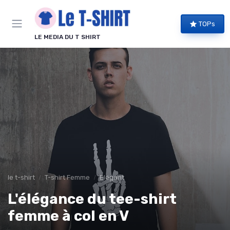
Panneau de gestion des cookies
TOPs
LE MEDIA DU T SHIRT
le t-shirt
T-shirt Femme
Elégant
L'élégance du tee-shirt
femme à col en V