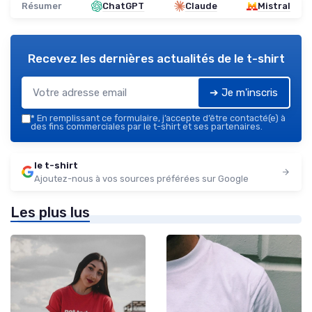
Résumer
ChatGPT
Claude
Mistral
Recevez les dernières actualités de
le t-shirt
➔ Je m'inscris
*
En remplissant ce formulaire, j’accepte d’être contacté(e) à
des fins commerciales par le t-shirt et ses partenaires.
le t-shirt
Ajoutez-nous à vos sources préférées sur Google
Les plus lus