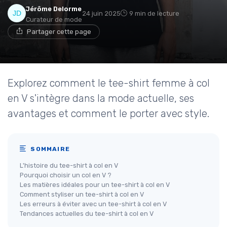
Jérôme Delorme
24 juin 2025
9 min de lecture
Curateur de mode
Partager cette page
Explorez comment le tee-shirt femme à col
en V s'intègre dans la mode actuelle, ses
avantages et comment le porter avec style.
SOMMAIRE
L'histoire du tee-shirt à col en V
Pourquoi choisir un col en V ?
Les matières idéales pour un tee-shirt à col en V
Comment styliser un tee-shirt à col en V
Les erreurs à éviter avec un tee-shirt à col en V
Tendances actuelles du tee-shirt à col en V