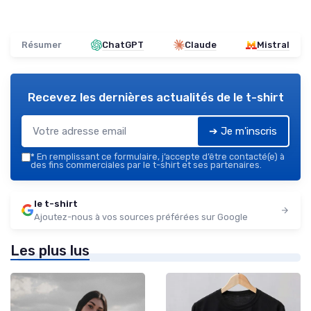
Résumer
ChatGPT
Claude
Mistral
Recevez les dernières actualités de
le t-shirt
➔ Je m'inscris
*
En remplissant ce formulaire, j’accepte d’être contacté(e) à
des fins commerciales par le t-shirt et ses partenaires.
le t-shirt
Ajoutez-nous à vos sources préférées sur Google
Les plus lus