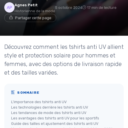
Agnes Petit
5 octobre 2024
17 min de lecture
Historienne de la mode
Partager cette page
Découvrez comment les tshirts anti UV allient
style et protection solaire pour hommes et
femmes, avec des options de livraison rapide
et des tailles variées.
SOMMAIRE
L'importance des tshirts anti UV
Les technologies derrière les tshirts anti UV
Les tendances de mode des tshirts anti UV
Les avantages des tshirts anti UV pour les sportifs
Guide des tailles et ajustement des tshirts anti UV