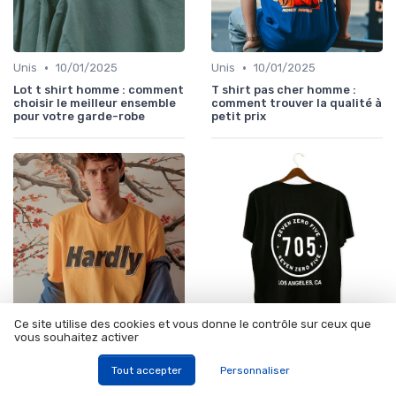
•
•
Unis
10/01/2025
Unis
10/01/2025
Lot t shirt homme : comment
T shirt pas cher homme :
choisir le meilleur ensemble
comment trouver la qualité à
pour votre garde-robe
petit prix
Ce site utilise des cookies et vous donne le contrôle sur ceux que
vous souhaitez activer
•
•
Graphiques
10/01/2025
Graphiques
10/01/2025
T shirt rammstein : l'ultime
T shirt moto : le guide ultime
Tout accepter
Personnaliser
accessoire pour les fans du
pour les passionnés de deux-
groupe
roues