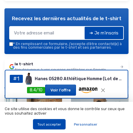
Recevez les dernières actualités de
le t-shirt
➔ Je m'inscris
*
En remplissant ce formulaire, j’accepte d’être contacté(e) à
des fins commerciales par le t-shirt et ses partenaires.
le t-shirt
Ajoutez-nous à vos sources préférées sur Google
#1
Hanes O5280 Athlétique Homme (Lot de 4) L Gris Anthracite Chiné
Les plus lus
8.4/10
Voir l'offre
Ce site utilise des cookies et vous donne le contrôle sur ceux que
vous souhaitez activer
Tout accepter
Personnaliser