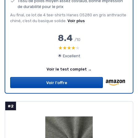
Tissu de poids moyen assez costaud, bonne impression
de durabilité pour le prix
Au final, ce lot de 4 tee-shirts Hanes O5280 en gris anthracite
chiné, c’est du basique solide.
Voir plus
8.4
/10
★★★★★
★★★★★
🌟 Excellent
Voir le test complet →
Voir l'offre
#2