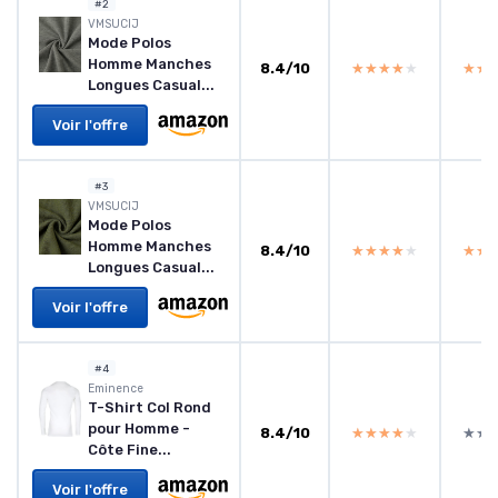
#2
VMSUCIJ
Mode Polos
Homme Manches
8.4/10
★★★★★
★★★★★
★★
★★
Longues Casual...
Voir l'offre
#3
VMSUCIJ
Mode Polos
Homme Manches
8.4/10
★★★★★
★★★★★
★★
★★
Longues Casual...
Voir l'offre
#4
Eminence
T-Shirt Col Rond
pour Homme -
8.4/10
★★★★★
★★★★★
★★
★★
Côte Fine...
Voir l'offre