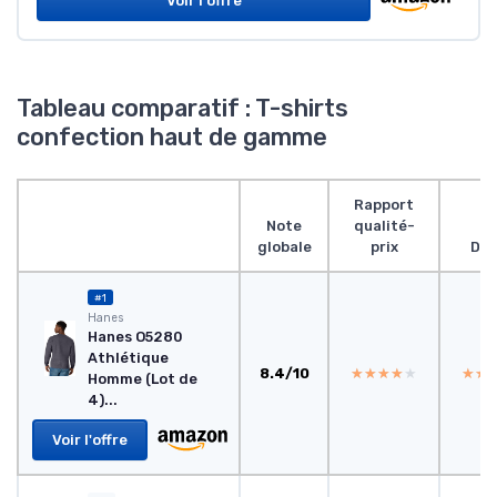
Voir l'offre
Tableau comparatif : T-shirts
confection haut de gamme
Rapport
Note
qualité-
globale
prix
Des
#1
Hanes
Hanes O5280
Athlétique
8.4/10
★★★★★
★★★★★
★★
★★
Homme (Lot de
4)...
Voir l'offre