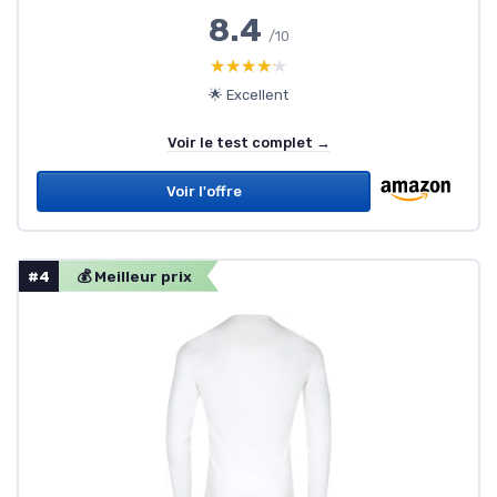
8.4
/10
★★★★★
★★★★★
🌟 Excellent
Voir le test complet →
Voir l'offre
#4
💰 Meilleur prix