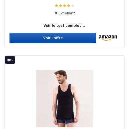
★★★★★
★★★★★
🌟 Excellent
Voir le test complet →
Voir l'offre
#5