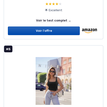
★★★★★
★★★★★
🌟 Excellent
Voir le test complet →
Voir l'offre
#5