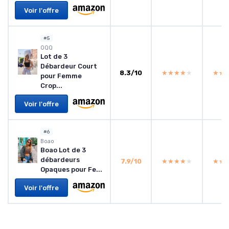
Voir l'offre
#5
OQQ
Lot de 3
Débardeur Court
8.3/10
★★★★★
★★★★★
★★
★★
pour Femme
Crop...
Voir l'offre
#6
Boao
Boao Lot de 3
débardeurs
7.9/10
★★★★★
★★★★★
★★
★★
Opaques pour Fe...
Voir l'offre