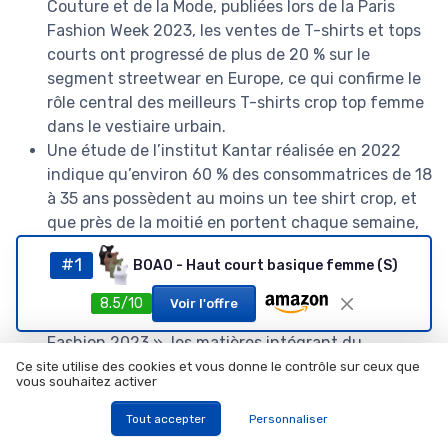
Couture et de la Mode, publiées lors de la Paris
Fashion Week 2023, les ventes de T-shirts et tops
courts ont progressé de plus de 20 % sur le
segment streetwear en Europe, ce qui confirme le
rôle central des meilleurs T-shirts crop top femme
dans le vestiaire urbain.
Une étude de l’institut Kantar réalisée en 2022
indique qu’environ 60 % des consommatrices de 18
à 35 ans possèdent au moins un tee shirt crop, et
que près de la moitié en portent chaque semaine,
ce qui illustre la fréquence d’usage de ces
#1
BOAO - Haut court basique femme (S)
produits.
D’après les analyses de marché de McKinsey sur la
8.5/10
Voir l'offre
mode, publiées dans le rapport « The State of
Fashion 2023 », les matières intégrant du
polyester recyclé représentent désormais plus de
Ce site utilise des cookies et vous donne le contrôle sur ceux que
vous souhaitez activer
15 % des T-shirts vendus dans le segment
premium, un chiffre en hausse constante qui
Tout accepter
Personnaliser
impacte directement la conception des meilleurs