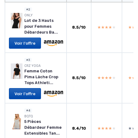
#2
ONLY
Lot de 3 Hauts
pour Femmes
8.5/10
★★★★★
★★★★★
★★
★★
Débardeurs Ba...
Voir l'offre
#3
CRZ YOGA
Femme Coton
Pima Lâche Crop
8.5/10
★★★★★
★★★★★
★★
★★
Tops Athleti...
Voir l'offre
#4
BQTQ
5 Pièces
Débardeur Femme
8.4/10
★★★★★
★★★★★
★★
★★
Extensibles Tan...