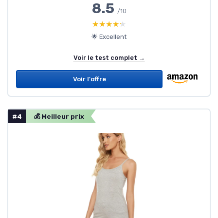
8.5
/10
★★★★★
★★★★★
🌟 Excellent
Voir le test complet →
Voir l'offre
#4
💰 Meilleur prix