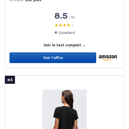
8.5
/10
★★★★★
★★★★★
🌟 Excellent
Voir le test complet →
Voir l'offre
#3