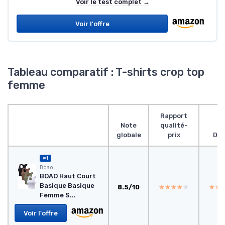
Voir le test complet →
Voir l'offre
Tableau comparatif : T-shirts crop top
femme
Rapport
Note
qualité-
globale
prix
Des
#1
Boao
BOAO Haut Court
Basique Basique
8.5/10
★★★★★
★★★★★
★★
★★
Femme S...
Voir l'offre