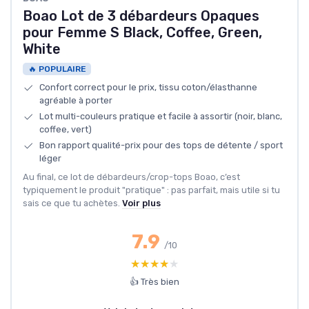
Boao Lot de 3 débardeurs Opaques
pour Femme S Black, Coffee, Green,
White
🔥 POPULAIRE
Confort correct pour le prix, tissu coton/élasthanne
agréable à porter
Lot multi-couleurs pratique et facile à assortir (noir, blanc,
coffee, vert)
Bon rapport qualité-prix pour des tops de détente / sport
léger
Au final, ce lot de débardeurs/crop-tops Boao, c’est
typiquement le produit "pratique" : pas parfait, mais utile si tu
sais ce que tu achètes.
Voir plus
7.9
/10
★★★★★
★★★★★
👍 Très bien