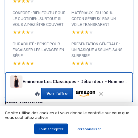
★★★★★
★★★★★
CONFORT : BIEN FOUTU POUR
MATÉRIAUX : DU 100 %
LE QUOTIDIEN, SURTOUT SI
COTON SÉRIEUX, PAS UN
VOUS AIMEZ ÊTRE COUVERT
VOILE TRANSPARENT
★★★★★
★★★★★
★★★★★
★★★★★
DURABILITÉ : PENSÉ POUR
PRÉSENTATION GÉNÉRALE :
ENCAISSER LES LAVAGES EN
UN BASIQUE ASSUMÉ, SANS
SÉRIE
SURPRISE
★★★★★
★★★★★
★★★★★
★★★★★
Eminence Les Classiques - Débardeur - Homme T4 ( L ) Noir
🔥
T-shirts
Voir l'offre
pour homme
: voir nos
Ce site utilise des cookies et vous donne le contrôle sur ceux que
autres
Voir tous les tests T-shirts pour homme →
vous souhaitez activer
tests et
Tout accepter
Personnaliser
guides