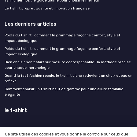
Tshirt merinos : le guide ultime pour choisir le meilleur
Le t shirt propre : qualité et innovation française
Les derniers articles
Poids du t shirt : comment le grammage façonne confort, style et
impact écologique
Poids du t shirt : comment le grammage façonne confort, style et
impact écologique
Bien choisir son t shirt sur mesure écoresponsable : la méthode précise
pour chaque morphologie
Quand la fast fashion recule, le t-shirt blanc redevient un choix et pas un
réflexe
Comment choisir un t shirt haut de gamme pour une allure féminine
élégante
le t-shirt
Ce site utilise des cookies et vous donne le contrôle sur ceux que