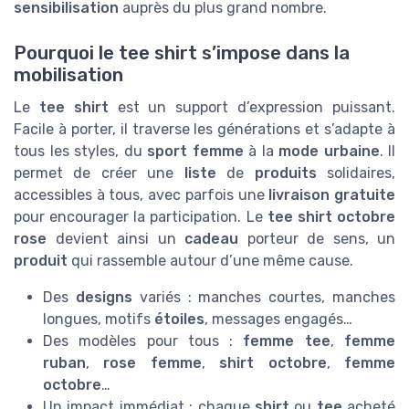
sensibilisation
auprès du plus grand nombre.
Pourquoi le tee shirt s’impose dans la
mobilisation
Le
tee shirt
est un support d’expression puissant.
Facile à porter, il traverse les générations et s’adapte à
tous les styles, du
sport femme
à la
mode urbaine
. Il
permet de créer une
liste
de
produits
solidaires,
accessibles à tous, avec parfois une
livraison gratuite
pour encourager la participation. Le
tee shirt octobre
rose
devient ainsi un
cadeau
porteur de sens, un
produit
qui rassemble autour d’une même cause.
Des
designs
variés : manches courtes, manches
longues, motifs
étoiles
, messages engagés…
Des modèles pour tous :
femme tee
,
femme
ruban
,
rose femme
,
shirt octobre
,
femme
octobre
…
Un impact immédiat : chaque
shirt
ou
tee
acheté