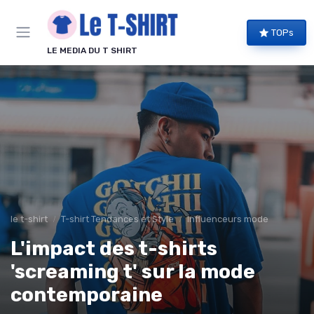
Panneau de gestion des cookies
TOPs
LE MEDIA DU T SHIRT
le t-shirt
T-shirt Tendances et Style
Influenceurs mode
L'impact des t-shirts
'screaming t' sur la mode
contemporaine