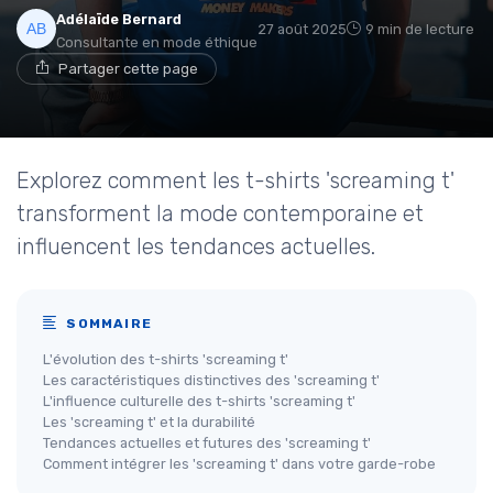
Adélaïde Bernard
27 août 2025
9 min de lecture
Consultante en mode éthique
Partager cette page
Explorez comment les t-shirts 'screaming t'
transforment la mode contemporaine et
influencent les tendances actuelles.
SOMMAIRE
L'évolution des t-shirts 'screaming t'
Les caractéristiques distinctives des 'screaming t'
L'influence culturelle des t-shirts 'screaming t'
Les 'screaming t' et la durabilité
Tendances actuelles et futures des 'screaming t'
Comment intégrer les 'screaming t' dans votre garde-robe