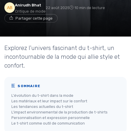
Anirudh Bhat
22 août 2025
10 min de lecture
Critique de mode
Partager cette page
Explorez l'univers fascinant du t-shirt, un
incontournable de la mode qui allie style et
confort.
SOMMAIRE
L'évolution du t-shirt dans la mode
Les matériaux et leur impact sur le confort
Les tendances actuelles du t-shirt
L'impact environnemental de la production de t-shirts
Personnalisation et expression personnelle
Le t-shirt comme outil de communication