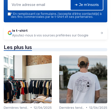
➔ Je m'inscris
*
En remplissant ce formulaire, j’accepte d’être contacté(e) à
des fins commerciales par le t-shirt et ses partenaires.
le t-shirt
Ajoutez-nous à vos sources préférées sur Google
Les plus lus
•
•
Dernières tendances
12/06/2025
Dernières tendances
12/06/2025