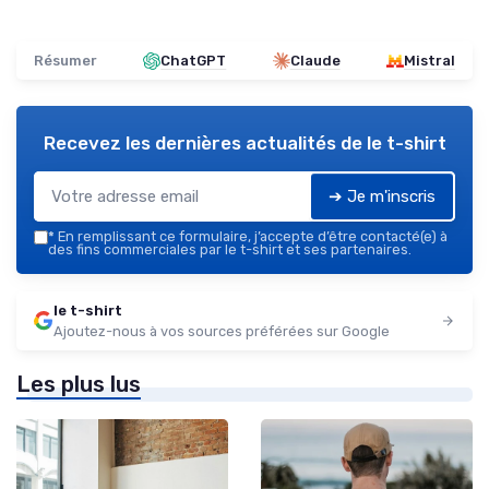
Résumer
ChatGPT
Claude
Mistral
Recevez les dernières actualités de
le t-shirt
➔ Je m'inscris
*
En remplissant ce formulaire, j’accepte d’être contacté(e) à
des fins commerciales par le t-shirt et ses partenaires.
le t-shirt
Ajoutez-nous à vos sources préférées sur Google
Les plus lus