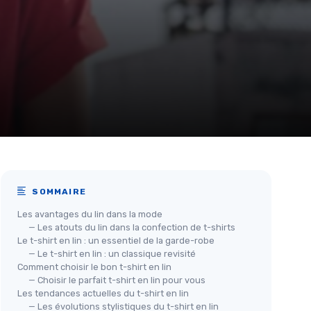
SOMMAIRE
Les avantages du lin dans la mode
— Les atouts du lin dans la confection de t-shirts
Le t-shirt en lin : un essentiel de la garde-robe
— Le t-shirt en lin : un classique revisité
Comment choisir le bon t-shirt en lin
— Choisir le parfait t-shirt en lin pour vous
Les tendances actuelles du t-shirt en lin
— Les évolutions stylistiques du t-shirt en lin