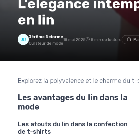
L'élégance intemp
en lin
Jérôme Delorme
18 mai 2025
8 min de lecture
Pa
Curateur de mode
Explorez la polyvalence et le charme du t-
Les avantages du lin dans la
mode
Les atouts du lin dans la confection
de t-shirts