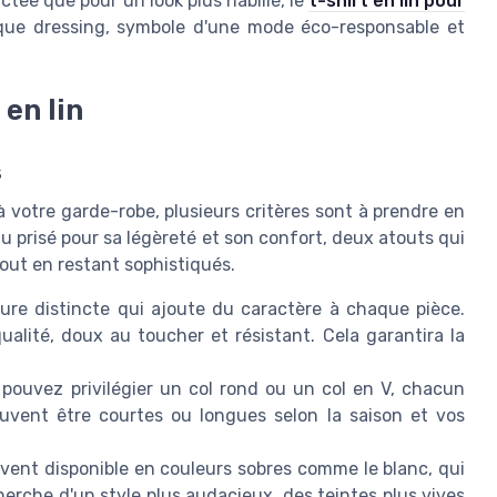
tée que pour un look plus habillé, le
t-shirt en lin pour
ue dressing, symbole d'une mode éco-responsable et
en lin
s
à votre garde-robe, plusieurs critères sont à prendre en
au prisé pour sa légèreté et son confort, deux atouts qui
out en restant sophistiqués.
ure distincte qui ajoute du caractère à chaque pièce.
ualité, doux au toucher et résistant. Cela garantira la
pouvez privilégier un col rond ou un col en V, chacun
uvent être courtes ou longues selon la saison et vos
uvent disponible en couleurs sobres comme le blanc, qui
herche d'un style plus audacieux, des teintes plus vives