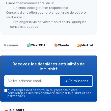
L'impact environnemental du lin
— Un choix écologique et responsable
Conseils d'entretien pour prolonger la vie de votre t-
shirt en lin
— Prolonger la vie de votre t-shirt en lin : quelques
conseils pratiques
Résumer
ChatGPT
Claude
Mistral
Recevez les dernières actualités de
le t-shirt
➔ Je m'inscris
*
En remplissant ce formulaire, j’accepte d’être
contacté(e) à des fins commerciales par le t-shirt et ses
partenaires.
le t-shirt