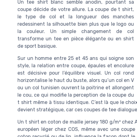
Un tee shirt blanc semble anodin, pourtant sa
coupe décide de votre allure. La coupe de t shirt,
le type de col et la longueur des manches
redessinent la silhouette bien plus que le logo ou
la couleur. Un simple changement de col
transforme un tee en pièce élégante ou en shirt
de sport basique.
Sur un homme entre 25 et 45 ans qui soigne son
style, la relation entre coupe, épaules et encolure
est décisive pour l’équilibre visuel. Un col rond
horizontalise le haut du buste, alors qu’un col en V
ou un col tunisien ouvrent la poitrine et allongent
le cou, ce qui modifie la perception de la coupe du
t shirt même à tissu identique. C’est là que le cho
devient stratégique, car ces coupes de tee dialogu
Un t shirt en coton de maille jersey 180 g/m² chez 
européen léger chez COS, même avec une coupe reg
coton recyclé ou de lin, influence la façon dont le 