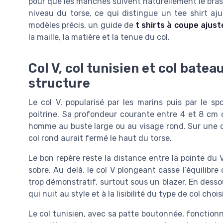
pour que les manches suivent naturellement le bras
niveau du torse, ce qui distingue un tee shirt aj
modèles précis, un guide de
t shirts à coupe ajust
la maille, la matière et la tenue du col.
Col V, col tunisien et col batea
structure
Le col V, popularisé par les marins puis par le sp
poitrine. Sa profondeur courante entre 4 et 8 cm cr
homme au buste large ou au visage rond. Sur une cou
col rond aurait fermé le haut du torse.
Le bon repère reste la distance entre la pointe du 
sobre. Au delà, le col V plongeant casse l’équilibre
trop démonstratif, surtout sous un blazer. En desso
qui nuit au style et à la lisibilité du type de col choisi
Le col tunisien, avec sa patte boutonnée, fonctionn