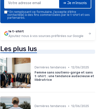
➔ Je m'inscris
*
En remplissant ce formulaire, j’accepte d’être
contacté(e) à des fins commerciales par le t-shirt et ses
partenaires.
le t-shirt
Ajoutez-nous à vos sources préférées sur Google
Les plus lus
•
Dernières tendances
12/06/2025
Femme sans soutiens-gorge et sans
t-shirt : une tendance audacieuse et
libératrice
•
Dernières tendances
12/06/2025