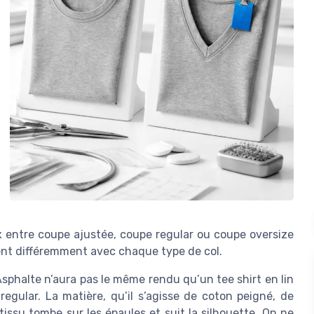
ix entre coupe ajustée, coupe regular ou coupe oversize
ent différemment avec chaque type de col.
Asphalte n’aura pas le même rendu qu’un tee shirt en lin
ular. La matière, qu’il s’agisse de coton peigné, de
tissu tombe sur les épaules et suit la silhouette. On ne