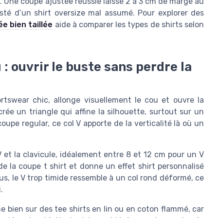
. Une coupe ajustée réussie laisse 2 à 3 cm de marge au
usté d’un shirt oversize mal assumé. Pour explorer des
ée bien taillée
aide à comparer les types de shirts selon
u : ouvrir le buste sans perdre la
ortswear chic, allonge visuellement le cou et ouvre la
ée un triangle qui affine la silhouette, surtout sur un
pe regular, ce col V apporte de la verticalité là où un
V et la clavicule, idéalement entre 8 et 12 cm pour un V
 de la coupe t shirt et donne un effet shirt personnalisé
us, le V trop timide ressemble à un col rond déformé, ce
.
e bien sur des tee shirts en lin ou en coton flammé, car