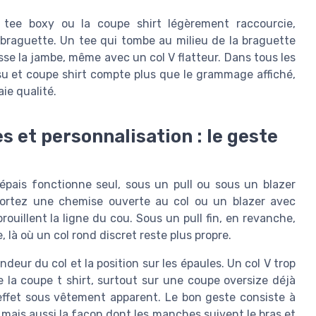
tee boxy ou la coupe shirt légèrement raccourcie,
 braguette. Un tee qui tombe au milieu de la braguette
tasse la jambe, même avec un col V flatteur. Dans tous les
ssu et coupe shirt compte plus que le grammage affiché,
aie qualité.
s et personnalisation : le geste
 épais fonctionne seul, sous un pull ou sous un blazer
portez une chemise ouverte au col ou un blazer avec
brouillent la ligne du cou. Sous un pull fin, en revanche,
 là où un col rond discret reste plus propre.
deur du col et la position sur les épaules. Un col V trop
 la coupe t shirt, surtout sur une coupe oversize déjà
effet sous vêtement apparent. Le bon geste consiste à
 mais aussi la façon dont les manches suivent le bras et