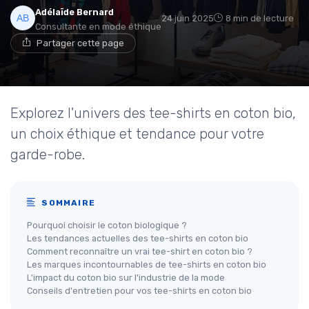
Adélaïde Bernard
24 juin 2025
8 min de lecture
Consultante en mode éthique
Partager cette page
Explorez l'univers des tee-shirts en coton bio,
un choix éthique et tendance pour votre
garde-robe.
SOMMAIRE
Pourquoi choisir le coton biologique ?
Les tendances actuelles des tee-shirts en coton bio
Comment reconnaître un vrai tee-shirt en coton bio ?
Les marques incontournables de tee-shirts en coton bio
L'impact du coton bio sur l'industrie de la mode
Conseils d'entretien pour vos tee-shirts en coton bio