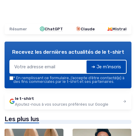
Résumer
ChatGPT
Claude
Mistral
Recevez les dernières actualités de
le t-shirt
➔ Je m'inscris
*
En remplissant ce formulaire, j’accepte d’être contacté(e) à
des fins commerciales par le t-shirt et ses partenaires.
le t-shirt
Ajoutez-nous à vos sources préférées sur Google
Les plus lus