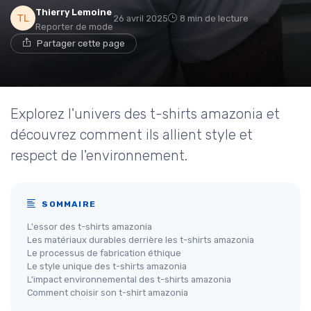
Thierry Lemoine
26 avril 2025
8 min de lecture
Reporter de mode
Partager cette page
Explorez l'univers des t-shirts amazonia et
découvrez comment ils allient style et
respect de l'environnement.
SOMMAIRE
L'essor des t-shirts amazonia
Les matériaux durables derrière les t-shirts amazonia
Le processus de fabrication éthique
Le style unique des t-shirts amazonia
L'impact environnemental des t-shirts amazonia
Comment choisir son t-shirt amazonia