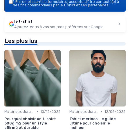
*
En remplissant ce formulaire, j’accepte d’être contacté(e) à
des fins commerciales par le t-shirt et ses partenaires.
le t-shirt
Ajoutez-nous à vos sources préférées sur Google
Les plus lus
•
•
Matériaux durables
10/12/2025
Matériaux durables
12/06/2025
Pourquoi choisir un t-shirt
Tshirt merinos : le guide
300g m2 pour un style
ultime pour choisir le
affirmé et durable
meilleur