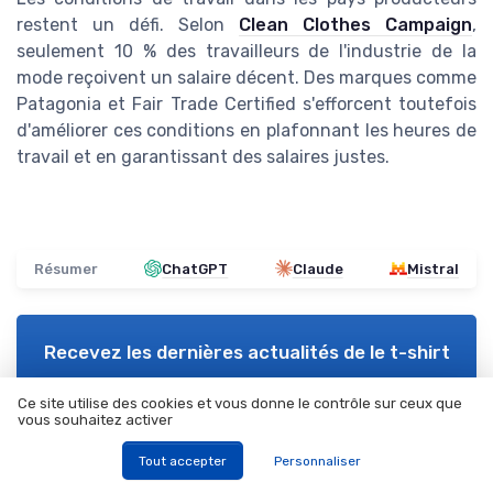
restent un défi. Selon
Clean Clothes Campaign
,
seulement 10 % des travailleurs de l'industrie de la
mode reçoivent un salaire décent. Des marques comme
Patagonia et Fair Trade Certified s'efforcent toutefois
d'améliorer ces conditions en plafonnant les heures de
travail et en garantissant des salaires justes.
Résumer
ChatGPT
Claude
Mistral
Recevez les dernières actualités de
le t-shirt
Ce site utilise des cookies et vous donne le contrôle sur ceux que
➔ Je m'inscris
vous souhaitez activer
*
En remplissant ce formulaire, j’accepte d’être contacté(e) à
des fins commerciales par le t-shirt et ses partenaires.
Tout accepter
Personnaliser