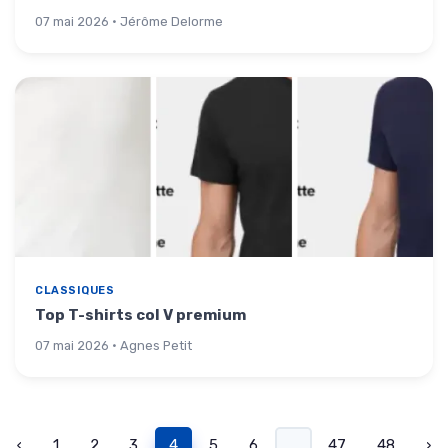
07 mai 2026 · Jérôme Delorme
CLASSIQUES
Top T-shirts col V premium
07 mai 2026 · Agnes Petit
‹
1
2
3
4
5
6
...
47
48
›