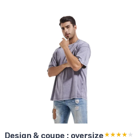
Design & coupe : oversize
★★★★★
★★★★★