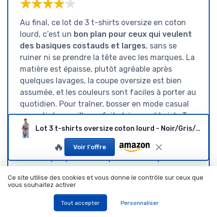
★★★★★
★★★★★
Au final, ce lot de 3 t-shirts oversize en coton
lourd, c’est un
bon plan pour ceux qui veulent
des basiques costauds et larges
, sans se
ruiner ni se prendre la tête avec les marques. La
matière est épaisse, plutôt agréable après
quelques lavages, la coupe oversize est bien
assumée, et les couleurs sont faciles à porter au
quotidien. Pour traîner, bosser en mode casual
ou sortir tranquille, ça fait clairement le job. Tu
sens que ce n’est pas du t-shirt jetable, et ça,
Lot 3 t-shirts oversize coton lourd - Noir/Gris/Café (XXL)
c’est appréciable.
🔥
Voir l'offre
Ce n’est pas parfait non plus : le tissu peut
sembler un peu lourd quand il fait très chaud, le
Ce site utilise des cookies et vous donne le contrôle sur ceux que
manque d’élasticité ne plaira pas à tout le
vous souhaitez activer
monde, et si tu n’aimes pas le style oversize, tu
Tout accepter
Personnaliser
vas juste trouver ça mal taillé. La marque
inconnue n’apporte rien en termes d’image, on