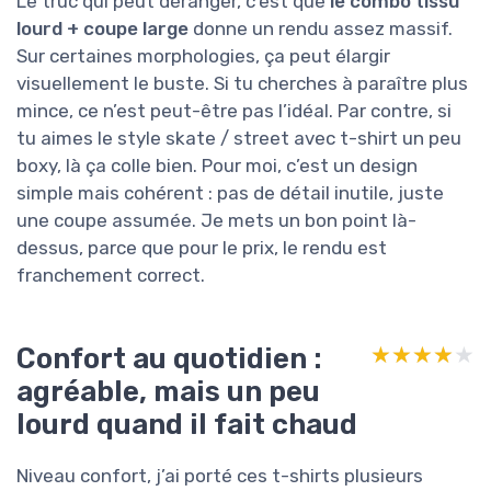
Le truc qui peut déranger, c’est que
le combo tissu
lourd + coupe large
donne un rendu assez massif.
Sur certaines morphologies, ça peut élargir
visuellement le buste. Si tu cherches à paraître plus
mince, ce n’est peut-être pas l’idéal. Par contre, si
tu aimes le style skate / street avec t-shirt un peu
boxy, là ça colle bien. Pour moi, c’est un design
simple mais cohérent : pas de détail inutile, juste
une coupe assumée. Je mets un bon point là-
dessus, parce que pour le prix, le rendu est
franchement correct.
Confort au quotidien :
★★★★★
★★★★★
agréable, mais un peu
lourd quand il fait chaud
Niveau confort, j’ai porté ces t-shirts plusieurs