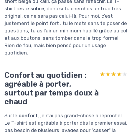
short beige ou kaki, ça passe sans réfléchir. Le T-
shirt reste
sobre
, donc si tu cherches un truc très
original, ce ne sera pas celui-là. Pour moi, c’est
justement le point fort : tu le mets sans te poser de
questions, tu as l’air un minimum habillé grâce au col
et aux boutons, sans tomber dans le trop formel.
Rien de fou, mais bien pensé pour un usage
quotidien.
Confort au quotidien :
★★★★★
★★★★★
agréable à porter,
surtout par temps doux à
chaud
Sur le
confort
, je n’ai pas grand-chose à reprocher.
Le T-shirt est agréable à porter dès le premier essai,
pas besoin de plusieurs lavages pour "casser" la