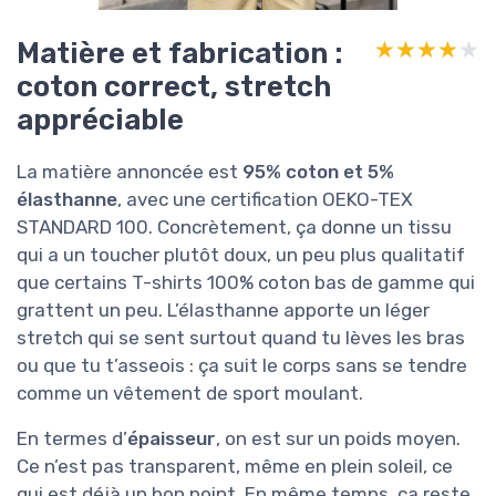
Matière et fabrication :
★★★★★
★★★★★
coton correct, stretch
appréciable
La matière annoncée est
95% coton et 5%
élasthanne
, avec une certification OEKO-TEX
STANDARD 100. Concrètement, ça donne un tissu
qui a un toucher plutôt doux, un peu plus qualitatif
que certains T-shirts 100% coton bas de gamme qui
grattent un peu. L’élasthanne apporte un léger
stretch qui se sent surtout quand tu lèves les bras
ou que tu t’asseois : ça suit le corps sans se tendre
comme un vêtement de sport moulant.
En termes d’
épaisseur
, on est sur un poids moyen.
Ce n’est pas transparent, même en plein soleil, ce
qui est déjà un bon point. En même temps, ça reste