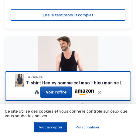
Lire le test produit complet
TARAINYA
T-shirt Henley homme col mao - bleu marine L
🔥
Voir l'offre
Eminence Les Classiques - Débardeur -
Homme T4 ( L ) Noir
Ce site utilise des cookies et vous donne le contrôle sur ceux que
vous souhaitez activer
Le bon vieux marcel qui fait le job sans chichi
8.4/10
★★★★★
★★★★★
Tout accepter
Personnaliser
Rapport qualité-prix
★★★★★
★★★★★