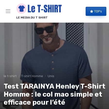
Panneau de gestion des cookies
TOPs
LE MEDIA DU T SHIRT
le t-shirt
T-shirt Homme
Unis
Test TARAINYA Henley T-Shirt
Homme : le col mao simple et
efficace pour l’été