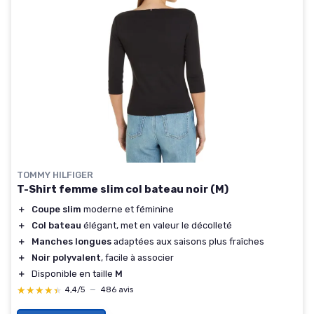
TOMMY HILFIGER
T-Shirt femme slim col bateau noir (M)
＋
Coupe slim
moderne et féminine
＋
Col bateau
élégant, met en valeur le décolleté
＋
Manches longues
adaptées aux saisons plus fraîches
＋
Noir polyvalent
, facile à associer
＋
Disponible en taille
M
★★★★★
★★★★★
4,4/5
—
486 avis