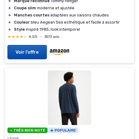
＋
Marque reconnue
Tommy Hilfiger
＋
Coupe slim
moderne et ajustée
＋
Manches courtes
adaptées aux saisons chaudes
＋
Couleur
bleu Aegean Sea esthétique et facile à assortir
＋
Style
inspiré 1985, look intemporel
★★★★★
★★★★★
4,3/5
—
3573 avis
Voir l'offre
⭐ TRÈS BIEN NOTÉ
🔥 POPULAIRE
LEVIS