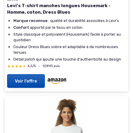
Levi's T-shirt manches longues Housemark -
Homme, coton, Dress Blues
＋
Marque reconnue
: qualité et durabilité associées à Levi's
＋
Confort
apporté par le tissu en coton
＋
Style classique et polyvalent (Housemark) facile à porter au
quotidien
＋
Couleur Dress Blues sobre et adaptable à de nombreuses
tenues
＋
Détail patch qui ajoute une touche d'authenticité au design
★★★★★
★★★★★
4,5/5
—
10893 avis
Voir l'offre