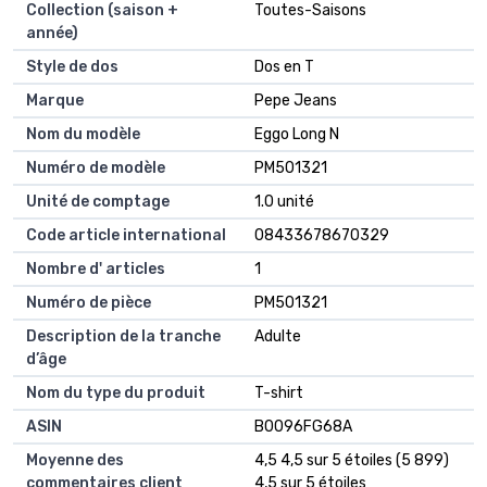
Collection (saison +
Toutes-Saisons
année)
Style de dos
Dos en T
Marque
Pepe Jeans
Nom du modèle
Eggo Long N
Numéro de modèle
PM501321
Unité de comptage
1.0 unité
Code article international
08433678670329
Nombre d' articles
1
Numéro de pièce
PM501321
Description de la tranche
Adulte
d’âge
Nom du type du produit
T-shirt
ASIN
B0096FG68A
Moyenne des
4,5 4,5 sur 5 étoiles (5 899)
commentaires client
4,5 sur 5 étoiles