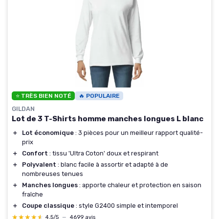
⭐ TRÈS BIEN NOTÉ
🔥 POPULAIRE
GILDAN
Lot de 3 T-Shirts homme manches longues L blanc
＋
Lot économique
: 3 pièces pour un meilleur rapport qualité-
prix
＋
Confort
: tissu 'Ultra Coton' doux et respirant
＋
Polyvalent
: blanc facile à assortir et adapté à de
nombreuses tenues
＋
Manches longues
: apporte chaleur et protection en saison
fraîche
＋
Coupe classique
: style G2400 simple et intemporel
★★★★★
★★★★★
4,5/5
—
4699 avis