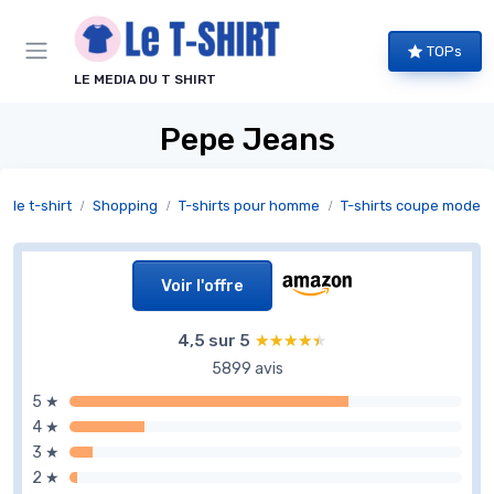
Panneau de gestion des cookies
TOPs
LE MEDIA DU T SHIRT
Pepe Jeans
le t-shirt
Shopping
T-shirts pour homme
T-shirts coupe moder
Voir l'offre
4,5 sur 5
★★★★★
★★★★★
5899 avis
5 ★
4 ★
3 ★
2 ★