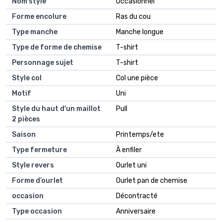
Nom style
Occasionnel
Forme encolure
Ras du cou
Type manche
Manche longue
Type de forme de chemise
T-shirt
Personnage sujet
T-shirt
Style col
Col une pièce
Motif
Uni
Style du haut d'un maillot
Pull
2 pièces
Saison
Printemps/ete
Type fermeture
À enfiler
Style revers
Ourlet uni
Forme d’ourlet
Ourlet pan de chemise
occasion
Décontracté
Type occasion
Anniversaire