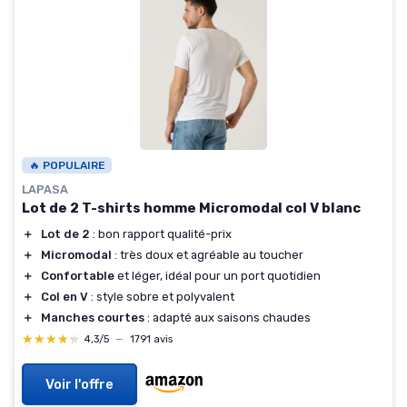
🔥 POPULAIRE
LAPASA
Lot de 2 T-shirts homme Micromodal col V blanc
＋
Lot de 2
: bon rapport qualité-prix
＋
Micromodal
: très doux et agréable au toucher
＋
Confortable
et léger, idéal pour un port quotidien
＋
Col en V
: style sobre et polyvalent
＋
Manches courtes
: adapté aux saisons chaudes
★★★★★
★★★★★
4,3/5
—
1791 avis
Voir l'offre