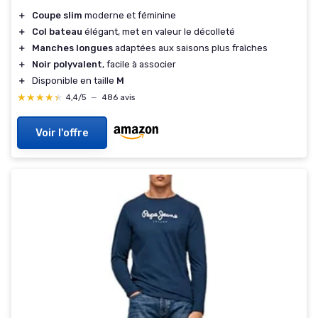
＋
Coupe slim
moderne et féminine
＋
Col bateau
élégant, met en valeur le décolleté
＋
Manches longues
adaptées aux saisons plus fraîches
＋
Noir polyvalent
, facile à associer
＋
Disponible en taille
M
★★★★★
★★★★★
4,4/5
—
486 avis
Voir l'offre