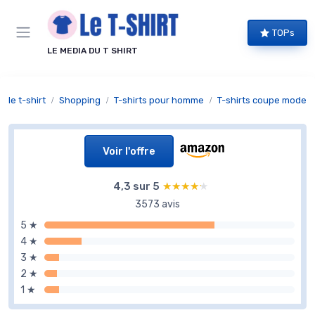
Panneau de gestion des cookies
TOPs
LE MEDIA DU T SHIRT
le t-shirt
Shopping
T-shirts pour homme
T-shirts coupe moder
Voir l'offre
4,3 sur 5
★★★★★
★★★★★
3573 avis
5 ★
4 ★
3 ★
2 ★
1 ★