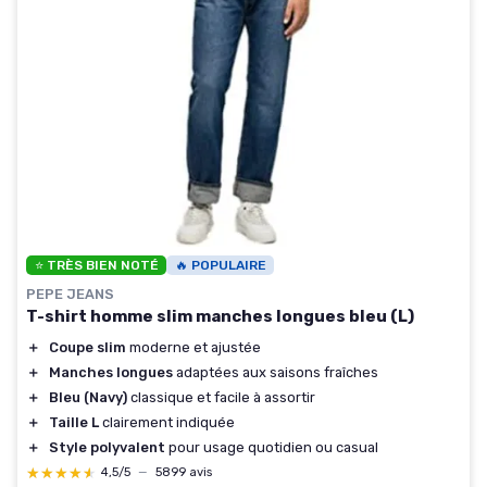
⭐ TRÈS BIEN NOTÉ
🔥 POPULAIRE
PEPE JEANS
T-shirt homme slim manches longues bleu (L)
＋
Coupe slim
moderne et ajustée
＋
Manches longues
adaptées aux saisons fraîches
＋
Bleu (Navy)
classique et facile à assortir
＋
Taille L
clairement indiquée
＋
Style polyvalent
pour usage quotidien ou casual
★★★★★
★★★★★
4,5/5
—
5899 avis