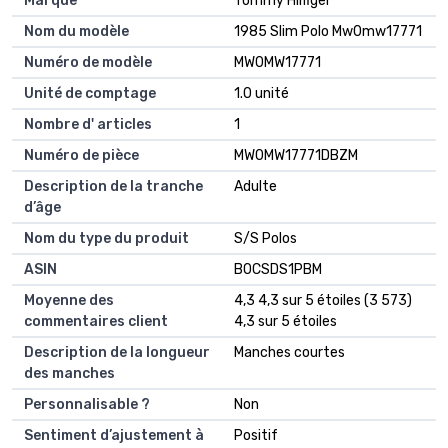
Marque
Tommy Hilfiger
Nom du modèle
1985 Slim Polo Mw0mw17771
Numéro de modèle
MW0MW17771
Unité de comptage
1.0 unité
Nombre d' articles
1
Numéro de pièce
MW0MW17771DBZM
Description de la tranche
Adulte
d’âge
Nom du type du produit
S/S Polos
ASIN
B0CSDS1PBM
Moyenne des
4,3 4,3 sur 5 étoiles (3 573)
commentaires client
4,3 sur 5 étoiles
Description de la longueur
Manches courtes
des manches
Personnalisable ?
Non
Sentiment d’ajustement à
Positif