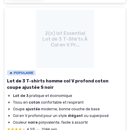
2(x) ist Essential
Lot de 3 T-Shirts À
Col en V Pr...
🔥 POPULAIRE
Lot de 3 T-shirts homme col V profond coton
coupe ajustée S noir
＋
Lot de 3
pratique et économique
＋
Tissu en
coton
confortable et respirant
＋
Coupe
ajustée
moderne, bonne couche de base
＋
Col en V profond pour un style
élégant
ou superposé
＋
Couleur
noire
polyvalente, facile à assortir
★★★★★
★★★★★
4,3/5
—
2044 avis