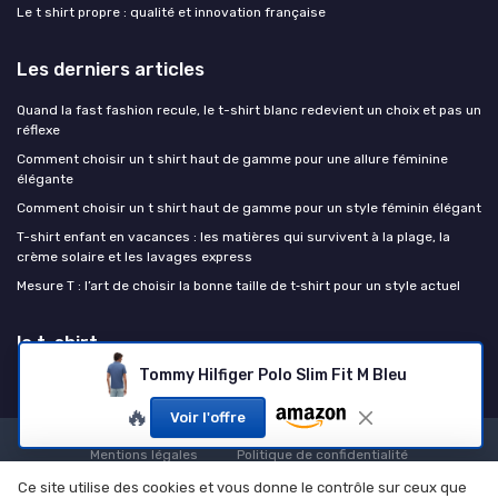
Le t shirt propre : qualité et innovation française
Les derniers articles
Quand la fast fashion recule, le t-shirt blanc redevient un choix et pas un
réflexe
Comment choisir un t shirt haut de gamme pour une allure féminine
élégante
Comment choisir un t shirt haut de gamme pour un style féminin élégant
T-shirt enfant en vacances : les matières qui survivent à la plage, la
crème solaire et les lavages express
Mesure T : l’art de choisir la bonne taille de t‑shirt pour un style actuel
le t-shirt
Tommy Hilfiger Polo Slim Fit M Bleu
🔥
Voir l'offre
Mentions légales
Politique de confidentialité
© le t-shirt 2026
Ce site utilise des cookies et vous donne le contrôle sur ceux que