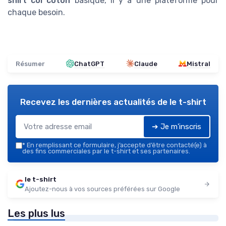
shirt col coton
basique, il y a une plateforme pour
chaque besoin.
Résumer
ChatGPT
Claude
Mistral
Recevez les dernières actualités de
le t-shirt
➔ Je m'inscris
*
En remplissant ce formulaire, j’accepte d’être contacté(e) à
des fins commerciales par le t-shirt et ses partenaires.
le t-shirt
Ajoutez-nous à vos sources préférées sur Google
Les plus lus