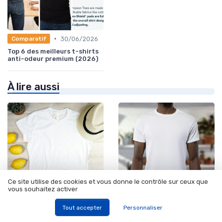
•
30/06/2026
Comparatif
Top 6 des meilleurs t-shirts
anti-odeur premium (2026)
À lire aussi
Ce site utilise des cookies et vous donne le contrôle sur ceux que
vous souhaitez activer
•
•
Longues manches
10/01/2025
Unis
10/01/2025
Tout accepter
Personnaliser
T shirt long : une révolution
T shirt gris : l'incontournable