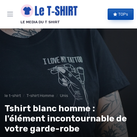
Panneau de gestion des cookies
TOPs
LE MEDIA DU T SHIRT
le t-shirt
T-shirt Homme
Unis
Tshirt blanc homme :
l'élément incontournable de
votre garde-robe