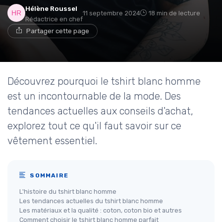
Hélène Roussel
11 septembre 2024
18 min de lecture
Rédactrice en chef
Partager cette page
Découvrez pourquoi le tshirt blanc homme
est un incontournable de la mode. Des
tendances actuelles aux conseils d'achat,
explorez tout ce qu'il faut savoir sur ce
vêtement essentiel.
SOMMAIRE
L'histoire du tshirt blanc homme
Les tendances actuelles du tshirt blanc homme
Les matériaux et la qualité : coton, coton bio et autres
Comment choisir le tshirt blanc homme parfait