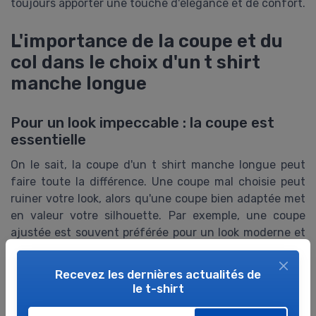
toujours apporter une touche d'élégance et de confort.
L'importance de la coupe et du
col dans le choix d'un t shirt
manche longue
Pour un look impeccable : la coupe est
essentielle
On le sait, la coupe d'un t shirt manche longue peut
faire toute la différence. Une coupe mal choisie peut
ruiner votre look, alors qu'une coupe bien adaptée met
en valeur votre silhouette. Par exemple, une coupe
ajustée est souvent préférée pour un look moderne et
élégant, tandis qu'une coupe ample peut offrir plus de
confort et un style décontracté.
Recevez les dernières actualités de
le t-shirt
En 2022, 70 % des consommateurs préféraient des
coupes ajustées pour leurs t shirts homme, selon une