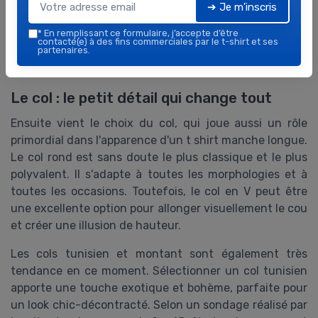
➔ Je m'inscris
étude de Fashion Retail. Mais attention, il ne faut pas
confondre ajusté et serré ! Il y a une grande différence
*
En remplissant ce formulaire, j’accepte d’être
contacté(e) à des fins commerciales par le t-shirt et ses
entre un t-shirt qui épouse les formes et un t-shirt qui
partenaires.
semble trop petit.
Le col : le petit détail qui change tout
Ensuite vient le choix du col, qui joue aussi un rôle
primordial dans l'apparence d'un t shirt manche longue.
Le col rond est sans doute le plus classique et le plus
polyvalent. Il s'adapte à toutes les morphologies et à
toutes les occasions. Toutefois, le col en V peut être
une excellente option pour allonger visuellement le cou
et créer une illusion de hauteur.
Les cols tunisien et montant sont également très
tendance en ce moment. Sélectionner un col tunisien
apporte une touche exotique et bohème, parfaite pour
un look chic-décontracté. Selon un sondage réalisé par