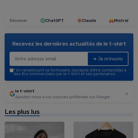
Résumer
ChatGPT
Claude
Mistral
Recevez les dernières actualités de
le t-shirt
➔ Je m'inscris
*
En remplissant ce formulaire, j’accepte d’être contacté(e) à
des fins commerciales par le t-shirt et ses partenaires.
le t-shirt
Ajoutez-nous à vos sources préférées sur Google
Les plus lus