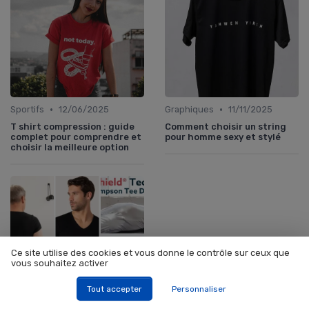
•
•
Sportifs
12/06/2025
Graphiques
11/11/2025
T shirt compression : guide
Comment choisir un string
complet pour comprendre et
pour homme sexy et stylé
choisir la meilleure option
Ce site utilise des cookies et vous donne le contrôle sur ceux que
vous souhaitez activer
Tout accepter
Personnaliser