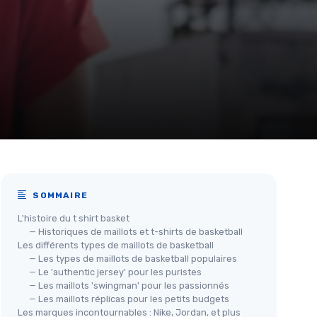
SOMMAIRE
L'histoire du t shirt basket
— Historiques de maillots et t-shirts de basketball
Les différents types de maillots de basketball
— Les types de maillots de basketball populaires
— Le 'authentic jersey' pour les puristes
— Les maillots 'swingman' pour les passionnés
— Les maillots réplicas pour les petits budgets
Les marques incontournables : Nike, Jordan, et plus