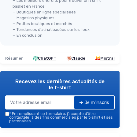
— Les meilleurs endroits pour trouver un t shirt
basket en France
— Boutiques en ligne spécialisées
— Magasins physiques
— Petites boutiques et marchés
— Tendances d'achat basées sur les lieux
— En conclusion
Résumer
ChatGPT
Claude
Mistral
Recevez les dernières actualités de
le t-shirt
➔ Je m'inscris
*
En remplissant ce formulaire, j’accepte d’être
contacté(e) à des fins commerciales par le t-shirt et ses
partenaires.