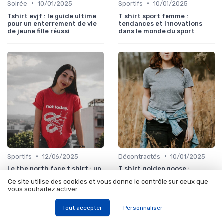
•
•
Soirée
10/01/2025
Sportifs
10/01/2025
Tshirt evjf : le guide ultime
T shirt sport femme :
pour un enterrement de vie
tendances et innovations
de jeune fille réussi
dans le monde du sport
•
•
Sportifs
12/06/2025
Décontractés
10/01/2025
Le the north face t shirt : un
T shirt golden goose :
incontournable de la mode
l'essence du style
Ce site utilise des cookies et vous donne le contrôle sur ceux que
outdoor
décontracté et chic
vous souhaitez activer
Tout accepter
Personnaliser