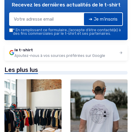
Recevez les dernières actualités de
le t-shirt
➔ Je m'inscris
*
En remplissant ce formulaire, j’accepte d’être contacté(e) à
des fins commerciales par le t-shirt et ses partenaires.
le t-shirt
Ajoutez-nous à vos sources préférées sur Google
Les plus lus