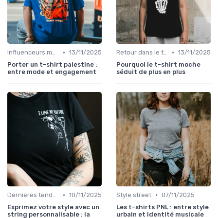
•
•
Influenceurs mode
13/11/2025
Retour dans le temps
13/11/2025
Porter un t-shirt palestine :
Pourquoi le t-shirt moche
entre mode et engagement
séduit de plus en plus
•
•
Dernières tendances
10/11/2025
Style street
07/11/2025
Exprimez votre style avec un
Les t-shirts PNL : entre style
string personnalisable : la
urbain et identité musicale