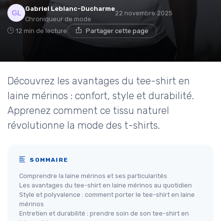
Gabriel Leblanc-Ducharme
22 novembre 2025
Chroniqueur de mode
12 min de lecture
Partager cette page
Découvrez les avantages du tee-shirt en
laine mérinos : confort, style et durabilité.
Apprenez comment ce tissu naturel
révolutionne la mode des t-shirts.
SOMMAIRE
Comprendre la laine mérinos et ses particularités
Les avantages du tee-shirt en laine mérinos au quotidien
Style et polyvalence : comment porter le tee-shirt en laine
mérinos
Entretien et durabilité : prendre soin de son tee-shirt en