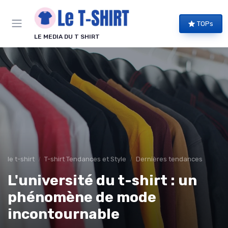
Panneau de gestion des cookies
TOPs
LE MEDIA DU T SHIRT
le t-shirt
T-shirt Tendances et Style
Dernières tendances
L'université du t-shirt : un
phénomène de mode
incontournable