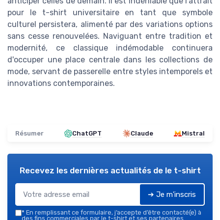
anticiper celles de demain. Il est indéniable que l'attrait
pour le t-shirt universitaire en tant que symbole
culturel persistera, alimenté par des variations options
sans cesse renouvelées. Naviguant entre tradition et
modernité, ce classique indémodable continuera
d'occuper une place centrale dans les collections de
mode, servant de passerelle entre styles intemporels et
innovations contemporaines.
Résumer
ChatGPT
Claude
Mistral
Recevez les dernières actualités de
le t-shirt
➔ Je m'inscris
*
En remplissant ce formulaire, j’accepte d’être contacté(e) à
des fins commerciales par le t-shirt et ses partenaires.