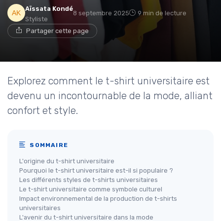
Aïssata Kondé
8 septembre 2025
9 min de lecture
Styliste
Partager cette page
Explorez comment le t-shirt universitaire est
devenu un incontournable de la mode, alliant
confort et style.
SOMMAIRE
L'origine du t-shirt universitaire
Pourquoi le t-shirt universitaire est-il si populaire ?
Les différents styles de t-shirts universitaires
Le t-shirt universitaire comme symbole culturel
Impact environnemental de la production de t-shirts
universitaires
L'avenir du t-shirt universitaire dans la mode