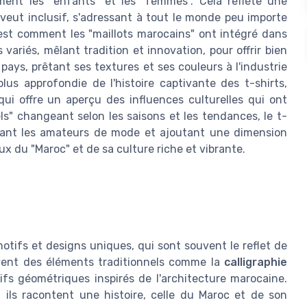
ent les "enfants" et les "femmes". Cela reflète une
eut inclusif, s'adressant à tout le monde peu importe
c'est comment les "maillots marocains" ont intégré dans
variés, mêlant tradition et innovation, pour offrir bien
 pays, prêtant ses textures et ses couleurs à l'industrie
lus approfondie de l'histoire captivante des t-shirts,
 qui offre un aperçu des influences culturelles qui ont
s" changeant selon les saisons et les tendances, le t-
ivant les amateurs de mode et ajoutant une dimension
x du "Maroc" et de sa culture riche et vibrante.
otifs et designs uniques, qui sont souvent le reflet de
uvent des éléments traditionnels comme la
calligraphie
fs géométriques inspirés de l'architecture marocaine.
ils racontent une histoire, celle du Maroc et de son