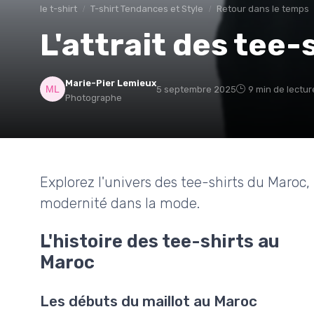
le t-shirt
T-shirt Tendances et Style
Retour dans le temps
L'attrait des tee
Marie-Pier Lemieux
5 septembre 2025
9 min de lectur
Photographe
Explorez l'univers des tee-shirts du Maroc,
modernité dans la mode.
L'histoire des tee-shirts au
Maroc
Les débuts du maillot au Maroc