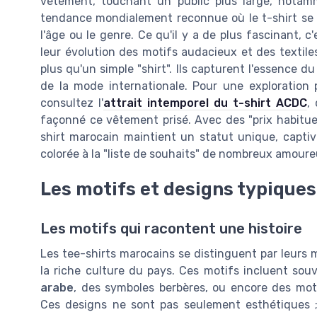
vêtement, touchant un public plus large, notamm
tendance mondialement reconnue où le t-shirt se v
l'âge ou le genre. Ce qu'il y a de plus fascinant, 
leur évolution des motifs audacieux et des textiles 
plus qu'un simple "shirt". Ils capturent l'essence du
de la mode internationale. Pour une exploration p
consultez l'
attrait intemporel du t-shirt ACDC
,
façonné ce vêtement prisé. Avec des "prix habituel
shirt marocain maintient un statut unique, capt
colorée à la "liste de souhaits" de nombreux amoureu
Les motifs et designs typiques
Les motifs qui racontent une histoire
Les tee-shirts marocains se distinguent par leurs m
la riche culture du pays. Ces motifs incluent so
arabe
, des symboles berbères, ou encore des moti
Ces designs ne sont pas seulement esthétiques ; 