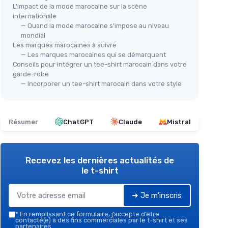
L'impact de la mode marocaine sur la scène
internationale
— Quand la mode marocaine s'impose au niveau
mondial
Les marques marocaines à suivre
— Les marques marocaines qui se démarquent
Conseils pour intégrer un tee-shirt marocain dans votre
garde-robe
— Incorporer un tee-shirt marocain dans votre style
Résumer
ChatGPT
Claude
Mistral
Recevez les dernières actualités de
le t-shirt
➔ Je m'inscris
*
En remplissant ce formulaire, j’accepte d’être
contacté(e) à des fins commerciales par le t-shirt et ses
partenaires.