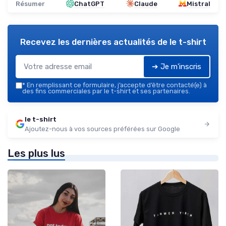
Résumer
ChatGPT
Claude
Mistral
Recevez les dernières actualités de
le t-shirt
➔ Je m'inscris
*
En remplissant ce formulaire, j’accepte d’être contacté(e) à
des fins commerciales par le t-shirt et ses partenaires.
le t-shirt
Ajoutez-nous à vos sources préférées sur Google
Les plus lus