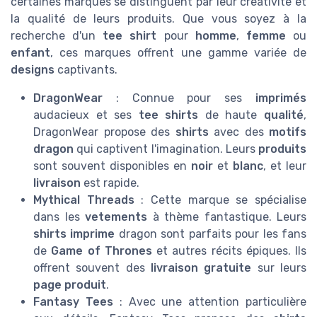
certaines marques se distinguent par leur créativité et
la qualité de leurs produits. Que vous soyez à la
recherche d'un
tee shirt
pour
homme
,
femme
ou
enfant
, ces marques offrent une gamme variée de
designs
captivants.
DragonWear
: Connue pour ses
imprimés
audacieux et ses
tee shirts
de haute
qualité
,
DragonWear propose des
shirts
avec des
motifs
dragon
qui captivent l'imagination. Leurs
produits
sont souvent disponibles en
noir
et
blanc
, et leur
livraison
est rapide.
Mythical Threads
: Cette marque se spécialise
dans les
vetements
à thème fantastique. Leurs
shirts
imprime
dragon sont parfaits pour les fans
de
Game of Thrones
et autres récits épiques. Ils
offrent souvent des
livraison gratuite
sur leurs
page produit
.
Fantasy Tees
: Avec une attention particulière