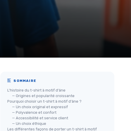
SOMMAIRE
L'histoire du t-shirt à motif d'âne
— Origines et popularité croissante
Pourquoi choisir un t-shirt à motif d'âne ?
— Un choix original et expressif
— Polyvalence et confort
— Accessibilité et service client
— Un choix éthique
Les différentes façons de porter un t-shirt à motif