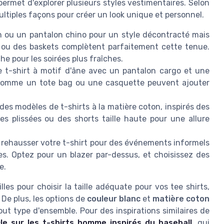
 permet d'explorer plusieurs styles vestimentaires. Selon
ultiples façons pour créer un look unique et personnel.
an ou un pantalon chino pour un style décontracté mais
s ou des baskets complètent parfaitement cette tenue.
 pour les soirées plus fraîches.
le t-shirt à motif d'âne avec un pantalon cargo et une
 comme un tote bag ou une casquette peuvent ajouter
des modèles de t-shirts à la matière coton, inspirés des
s plissées ou des shorts taille haute pour une allure
 rehausser votre t-shirt pour des événements informels
s. Optez pour un blazer par-dessus, et choisissez des
e.
illes pour choisir la taille adéquate pour vos tee shirts,
 De plus, les options de
couleur blanc
et
matière coton
ut type d'ensemble. Pour des inspirations similaires de
cle sur les t-shirts homme inspirés du baseball
, qui