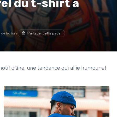
el du t-shirt à
 de lecture
Partager cette page
 motif d'âne, une tendance qui allie humour et