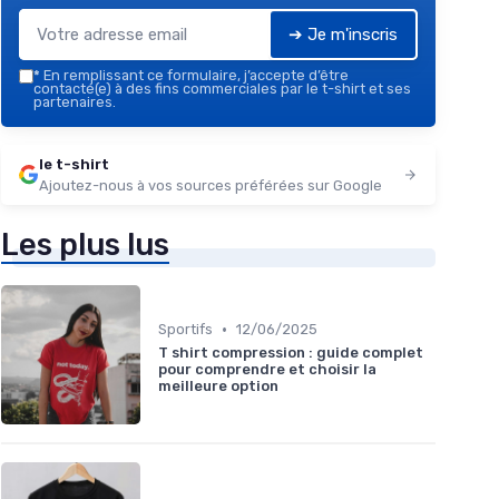
➔ Je m'inscris
*
En remplissant ce formulaire, j’accepte d’être
contacté(e) à des fins commerciales par le t-shirt et ses
partenaires.
le t-shirt
Ajoutez-nous à vos sources préférées sur Google
Les plus lus
•
Sportifs
12/06/2025
T shirt compression : guide complet
pour comprendre et choisir la
meilleure option