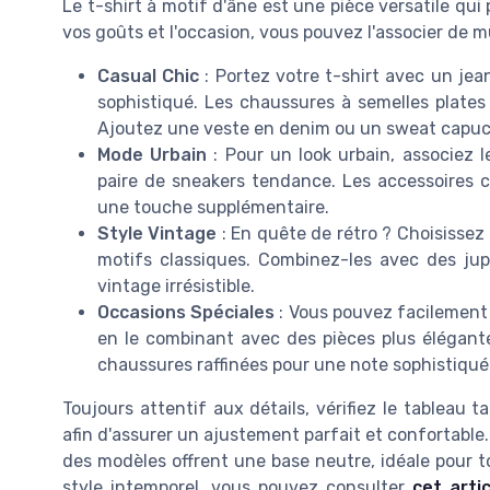
Le t-shirt à motif d'âne est une pièce versatile qui
vos goûts et l'occasion, vous pouvez l'associer de m
Casual Chic
: Portez votre t-shirt avec un je
sophistiqué. Les chaussures à semelles plate
Ajoutez une veste en denim ou un sweat capuche
Mode Urbain
: Pour un look urbain, associez 
paire de sneakers tendance. Les accessoires
une touche supplémentaire.
Style Vintage
: En quête de rétro ? Choisissez 
motifs classiques. Combinez-les avec des jupe
vintage irrésistible.
Occasions Spéciales
: Vous pouvez facilement
en le combinant avec des pièces plus élégante
chaussures raffinées pour une note sophistiqué
Toujours attentif aux détails, vérifiez le tableau ta
afin d'assurer un ajustement parfait et confortable.
des modèles offrent une base neutre, idéale pour to
style intemporel, vous pouvez consulter
cet arti