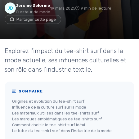
Jérôme Delorme
19 mars 2025
9 min de lecture
Curateur de mode
Partager cette page
Explorez l'impact du tee-shirt surf dans la
mode actuelle, ses influences culturelles et
son rôle dans l'industrie textile.
SOMMAIRE
Origines et évolution du tee-shirt surf
Influence de la culture surf sur la mode
Les matériaux utilisés dans les tee-shirts surf
Les marques emblématiques de tee-shirts surf
Comment choisir le tee-shirt surf idéal
Le futur du tee-shirt surf dans l'industrie de la mode