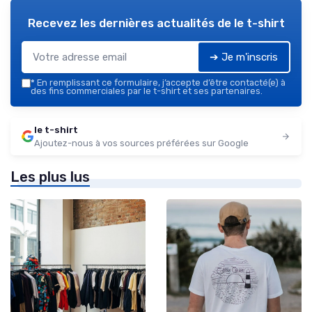
Recevez les dernières actualités de
le t-shirt
➔ Je m'inscris
*
En remplissant ce formulaire, j’accepte d’être contacté(e) à
des fins commerciales par le t-shirt et ses partenaires.
le t-shirt
Ajoutez-nous à vos sources préférées sur Google
Les plus lus