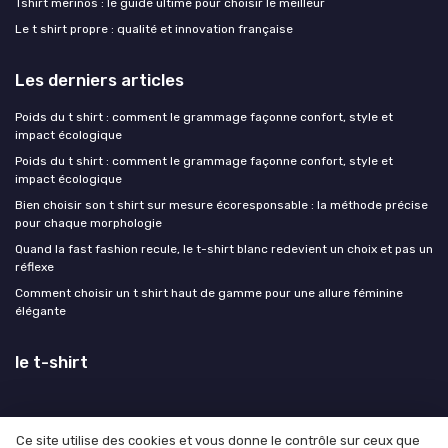
Tshirt merinos : le guide ultime pour choisir le meilleur
Le t shirt propre : qualité et innovation française
Les derniers articles
Poids du t shirt : comment le grammage façonne confort, style et
impact écologique
Poids du t shirt : comment le grammage façonne confort, style et
impact écologique
Bien choisir son t shirt sur mesure écoresponsable : la méthode précise
pour chaque morphologie
Quand la fast fashion recule, le t-shirt blanc redevient un choix et pas un
réflexe
Comment choisir un t shirt haut de gamme pour une allure féminine
élégante
le t-shirt
Ce site utilise des cookies et vous donne le contrôle sur ceux que