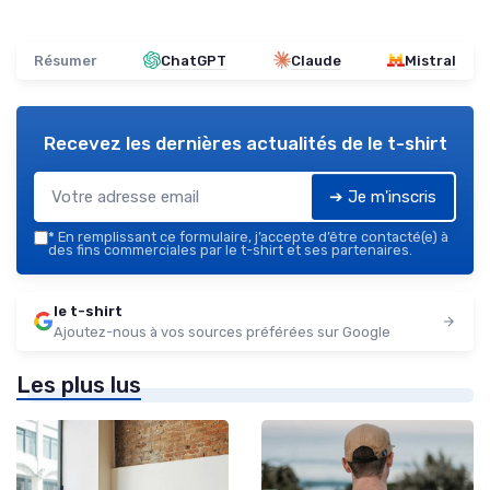
Résumer
ChatGPT
Claude
Mistral
Recevez les dernières actualités de
le t-shirt
➔ Je m'inscris
*
En remplissant ce formulaire, j’accepte d’être contacté(e) à
des fins commerciales par le t-shirt et ses partenaires.
le t-shirt
Ajoutez-nous à vos sources préférées sur Google
Les plus lus