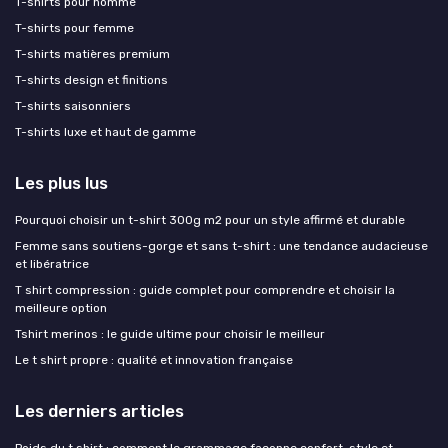
T-shirts pour homme
T-shirts pour femme
T-shirts matières premium
T-shirts design et finitions
T-shirts saisonniers
T-shirts luxe et haut de gamme
Les plus lus
Pourquoi choisir un t-shirt 300g m2 pour un style affirmé et durable
Femme sans soutiens-gorge et sans t-shirt : une tendance audacieuse
et libératrice
T shirt compression : guide complet pour comprendre et choisir la
meilleure option
Tshirt merinos : le guide ultime pour choisir le meilleur
Le t shirt propre : qualité et innovation française
Les derniers articles
Poids du t shirt : comment le grammage façonne confort, style et