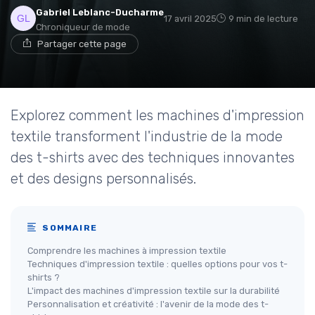
Gabriel Leblanc-Ducharme
17 avril 2025
9 min de lecture
Chroniqueur de mode
Partager cette page
Explorez comment les machines d'impression
textile transforment l'industrie de la mode
des t-shirts avec des techniques innovantes
et des designs personnalisés.
SOMMAIRE
Comprendre les machines à impression textile
Techniques d'impression textile : quelles options pour vos t-
shirts ?
L'impact des machines d'impression textile sur la durabilité
Personnalisation et créativité : l'avenir de la mode des t-