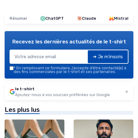
Résumer
ChatGPT
Claude
Mistral
Recevez les dernières actualités de
le t-shirt
➔ Je m'inscris
*
En remplissant ce formulaire, j’accepte d’être contacté(e) à
des fins commerciales par le t-shirt et ses partenaires.
le t-shirt
Ajoutez-nous à vos sources préférées sur Google
Les plus lus