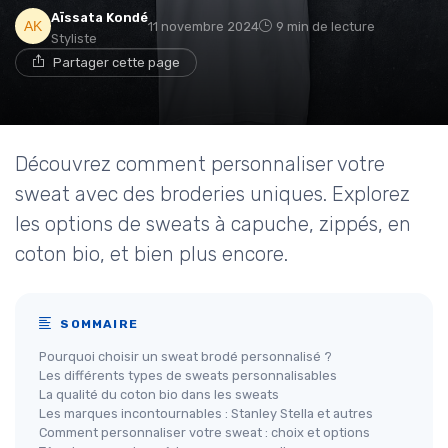
Aïssata Kondé
11 novembre 2024
9 min de lecture
Styliste
Partager cette page
Découvrez comment personnaliser votre
sweat avec des broderies uniques. Explorez
les options de sweats à capuche, zippés, en
coton bio, et bien plus encore.
SOMMAIRE
Pourquoi choisir un sweat brodé personnalisé ?
Les différents types de sweats personnalisables
La qualité du coton bio dans les sweats
Les marques incontournables : Stanley Stella et autres
Comment personnaliser votre sweat : choix et options