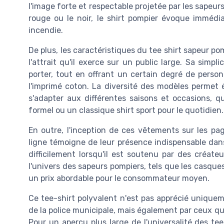
l'image forte et respectable projetée par les sapeur
rouge ou le noir, le shirt pompier évoque immédi
incendie.
De plus, les caractéristiques du tee shirt sapeur po
l'attrait qu'il exerce sur un public large. Sa simpl
porter, tout en offrant un certain degré de person
l'imprimé coton. La diversité des modèles permet
s'adapter aux différentes saisons et occasions, 
formel ou un classique shirt sport pour le quotidien.
En outre, l'inception de ces vêtements sur les pa
ligne témoigne de leur présence indispensable dans
difficilement lorsqu'il est soutenu par des créate
l'univers des sapeurs pompiers, tels que les casqu
un prix abordable pour le consommateur moyen.
Ce tee-shirt polyvalent n'est pas apprécié unique
de la police municipale, mais également par ceux qu
Pour un aperçu plus large de l'universalité des t