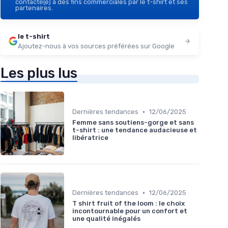
contacté(e) à des fins commerciales par le t-shirt et ses
partenaires.
le t-shirt
Ajoutez-nous à vos sources préférées sur Google
Les plus lus
•
Dernières tendances
12/06/2025
Femme sans soutiens-gorge et sans
t-shirt : une tendance audacieuse et
libératrice
•
Dernières tendances
12/06/2025
T shirt fruit of the loom : le choix
incontournable pour un confort et
une qualité inégalés