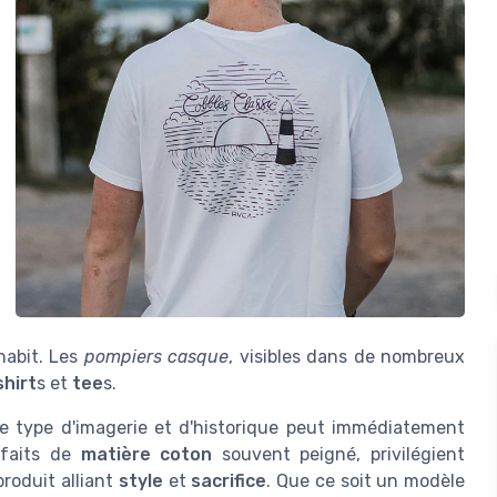
habit. Les
pompiers casque
, visibles dans de nombreux
shirt
s et
tee
s.
e type d'imagerie et d'historique peut immédiatement
 faits de
matière coton
souvent peigné, privilégient
roduit alliant
style
et
sacrifice
. Que ce soit un modèle