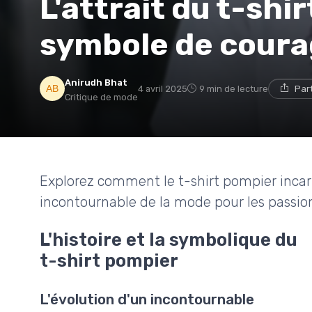
L'attrait du t-shi
symbole de courag
Anirudh Bhat
4 avril 2025
9 min de lecture
Par
Critique de mode
Explorez comment le t-shirt pompier incarne
incontournable de la mode pour les passio
L'histoire et la symbolique du
t-shirt pompier
L'évolution d'un incontournable