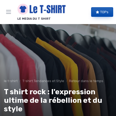
Panneau de gestion des cookies
TOPs
LE MEDIA DU T SHIRT
le t-shirt
T-shirt Tendances et Style
Retour dans le temps
T shirt rock : l'expression
ultime de la rébellion et du
style