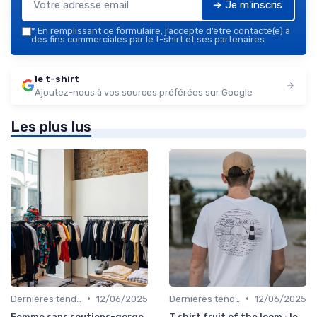
➔ Je m'inscris
*
En remplissant ce formulaire, j’accepte d’être contacté(e) à
des fins commerciales par le t-shirt et ses partenaires.
le t-shirt
Ajoutez-nous à vos sources préférées sur Google
Les plus lus
•
•
Dernières tendances
12/06/2025
Dernières tendances
12/06/2025
Femme sans soutiens-gorge
T shirt fruit of the loom : le