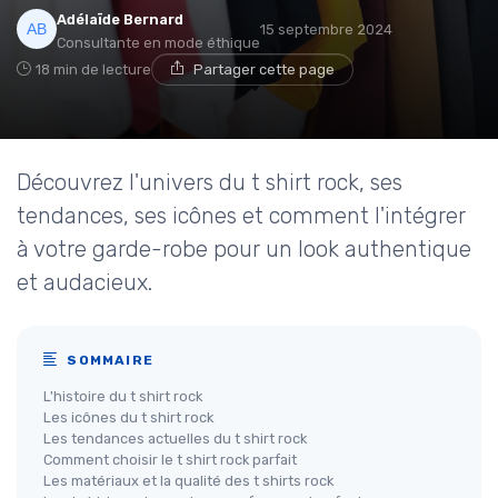
Adélaïde Bernard
15 septembre 2024
Consultante en mode éthique
18 min de lecture
Partager cette page
Découvrez l'univers du t shirt rock, ses
tendances, ses icônes et comment l'intégrer
à votre garde-robe pour un look authentique
et audacieux.
SOMMAIRE
L'histoire du t shirt rock
Les icônes du t shirt rock
Les tendances actuelles du t shirt rock
Comment choisir le t shirt rock parfait
Les matériaux et la qualité des t shirts rock