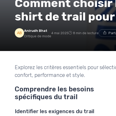
Comment choisir l
shirt de trail po
Anirudh Bhat
4 mai 2025
8 min de lecture
Part
Critique de mode
Explorez les critères essentiels pour sélect
confort, performance et style.
Comprendre les besoins
spécifiques du trail
Identifier les exigences du trail