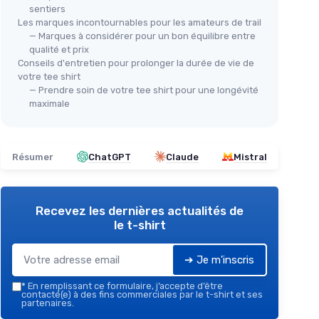
sentiers
Les marques incontournables pour les amateurs de trail
— Marques à considérer pour un bon équilibre entre
qualité et prix
Conseils d'entretien pour prolonger la durée de vie de
votre tee shirt
— Prendre soin de votre tee shirt pour une longévité
maximale
Résumer
ChatGPT
Claude
Mistral
Recevez les dernières actualités de
le t-shirt
➔ Je m'inscris
*
En remplissant ce formulaire, j’accepte d’être
contacté(e) à des fins commerciales par le t-shirt et ses
partenaires.