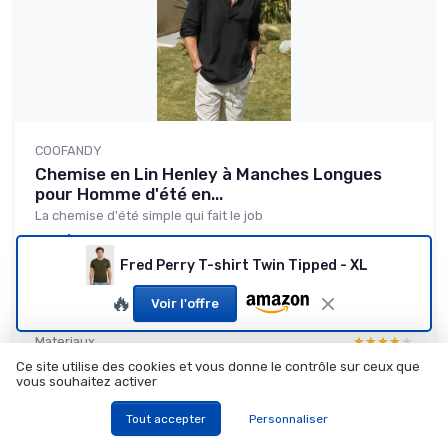
COOFANDY
Chemise en Lin Henley à Manches Longues
pour Homme d'été en...
La chemise d'été simple qui fait le job
8.2/10
★★★★★
★★★★★
Fred Perry T-shirt Twin Tipped - XL
Rapport qualité-prix
★★★★★
★★★★★
Design
★★★★★
★★★★★
🔥
Voir l'offre
Confort
★★★★★
★★★★★
Materiaux
★★★★★
★★★★★
Ce site utilise des cookies et vous donne le contrôle sur ceux que
vous souhaitez activer
Lire le test produit complet
Tout accepter
Personnaliser