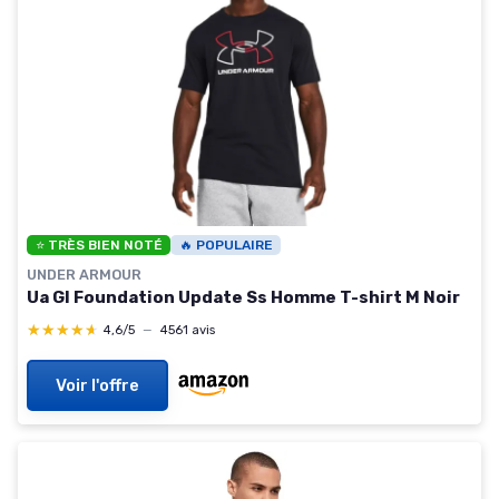
⭐ TRÈS BIEN NOTÉ
🔥 POPULAIRE
UNDER ARMOUR
Ua Gl Foundation Update Ss Homme T-shirt M Noir
★★★★★
★★★★★
4,6/5
—
4561 avis
Voir l'offre