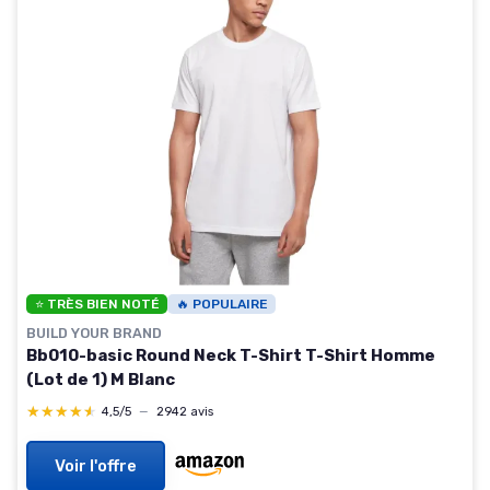
⭐ TRÈS BIEN NOTÉ
🔥 POPULAIRE
BUILD YOUR BRAND
Bb010-basic Round Neck T-Shirt T-Shirt Homme
(Lot de 1) M Blanc
★★★★★
★★★★★
4,5/5
—
2942 avis
Voir l'offre