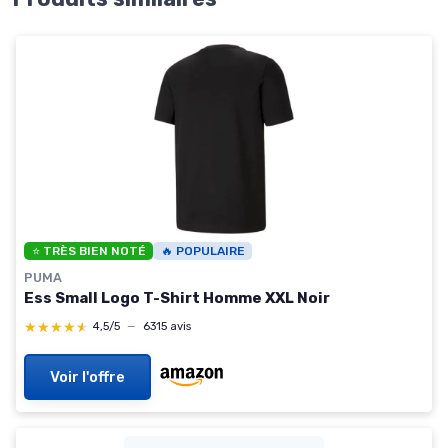
⭐ TRÈS BIEN NOTÉ
🔥 POPULAIRE
PUMA
Ess Small Logo T-Shirt Homme XXL Noir
★★★★★
★★★★★
4,5/5
—
6315 avis
Voir l'offre