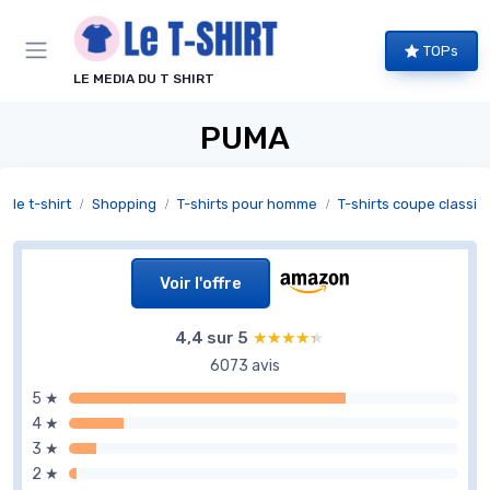
Panneau de gestion des cookies
TOPs
LE MEDIA DU T SHIRT
PUMA
le t-shirt
Shopping
T-shirts pour homme
T-shirts coupe classiq
Voir l'offre
4,4 sur 5
★★★★★
★★★★★
6073 avis
5 ★
4 ★
3 ★
2 ★