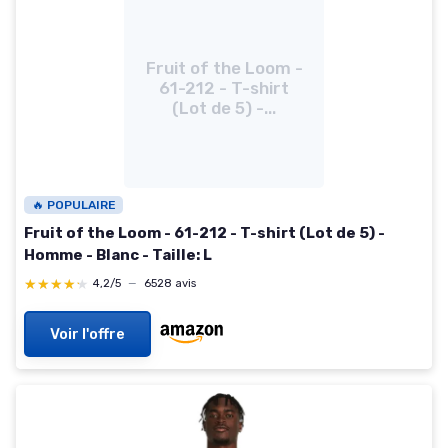
Fruit of the Loom -
61-212 - T-shirt
(Lot de 5) -...
🔥 POPULAIRE
Fruit of the Loom - 61-212 - T-shirt (Lot de 5) -
Homme - Blanc - Taille: L
★★★★★
★★★★★
4,2/5
—
6528 avis
Voir l'offre