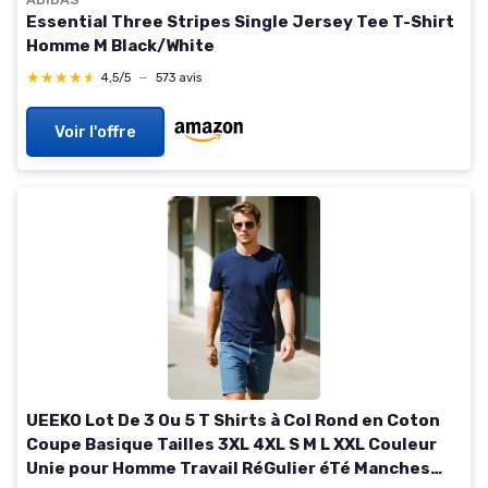
Essential Three Stripes Single Jersey Tee T-Shirt
Homme M Black/White
★★★★★
★★★★★
4,5/5
—
573 avis
Voir l'offre
UEEKO Lot De 3 Ou 5 T Shirts à Col Rond en Coton
Coupe Basique Tailles 3XL 4XL S M L XXL Couleur
Unie pour Homme Travail RéGulier éTé Manches