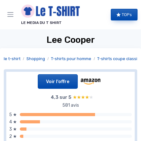
Panneau de gestion des cookies
TOPs
LE MEDIA DU T SHIRT
Lee Cooper
le t-shirt
Shopping
T-shirts pour homme
T-shirts coupe classiq
Voir l'offre
4,3 sur 5
★★★★★
★★★★★
581 avis
5 ★
4 ★
3 ★
2 ★