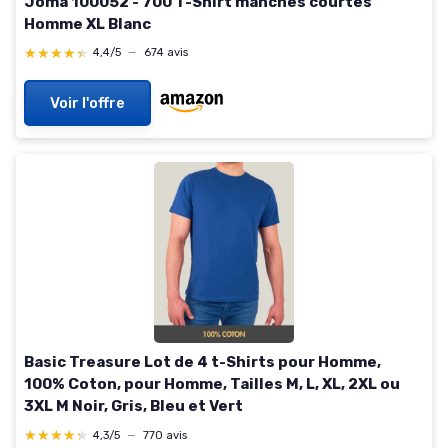
Joma 100052 - 700 T-Shirt manches courtes
Homme XL Blanc
★★★★★
★★★★★
4,4/5
—
674 avis
Voir l'offre
Basic Treasure Lot de 4 t-Shirts pour Homme,
100% Coton, pour Homme, Tailles M, L, XL, 2XL ou
3XL M Noir, Gris, Bleu et Vert
★★★★★
★★★★★
4,3/5
—
770 avis