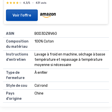
Courtes Col Rond L Bleu Foncé/Blanc/Gris
★★★★★
★★★★★
4,3/5
—
431 avis
Voir l'offre
ASIN
B0D3DZ8V6G
Composition
100% Coton
du matériau
Instructions
Lavage à froid en machine, séchage à basse
d'entretien
température et repassage à température
moyenne si nécessaire
Type de
À enfiler
fermeture
Style de cou
Col rond
Pays
Chine
d'origine