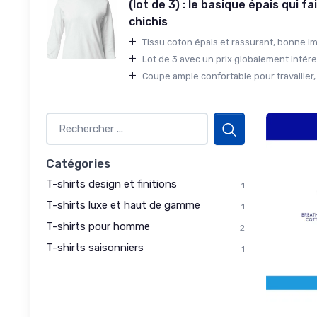
(lot de 3) : le basique épais qui fa
chichis
+
Tissu coton épais et rassurant, bonne im
+
Lot de 3 avec un prix globalement intére
+
Coupe ample confortable pour travailler, b
Catégories
T-shirts design et finitions
1
T-shirts luxe et haut de gamme
1
T-shirts pour homme
2
T-shirts saisonniers
1