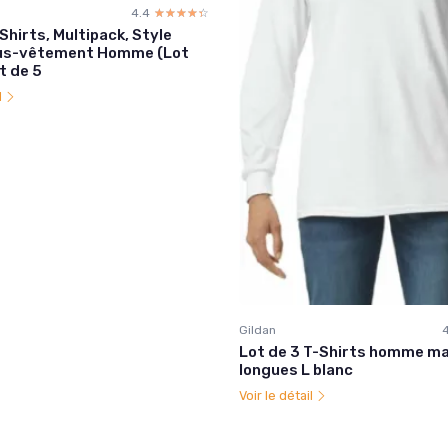
4.4
☆☆☆☆☆
★★★★★
Shirts, Multipack, Style
us-vêtement Homme (Lot
t de 5
l
Gildan
Lot de 3 T-Shirts homme m
longues L blanc
Voir le détail