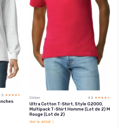
4.5
☆☆☆☆☆
★★★★★
Gildan
4.5
☆☆☆☆☆
★★★★★
anches
Ultra Cotton T-Shirt, Style G2000,
Multipack T-Shirt Homme (Lot de 2) M
Rouge (Lot de 2)
Voir le détail