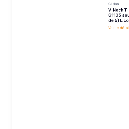
Gildan
V-Neck T-
G1103 so
de 5) L Lo
Voir le détai