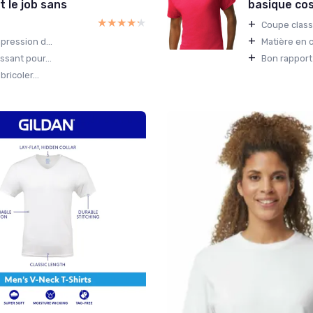
it le job sans
basique cos
★★★★★
★★★★★
+
Coupe classi
+
pression d...
Matière en c
+
ssant pour...
Bon rapport 
ricoler...