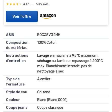
★★★★★
★★★★★
4,4/5
—
1627 avis
Voir l'offre
ASIN
B0CJ8VG4MH
Composition
100% Coton
du matériau
Instructions
Lavage en machine à 95°C maximum,
d'entretien
séchage au tambour, repassage à 200°C
max. Blanchiment interdit, pas de
nettoyage à sec
Type de
À enfiler
fermeture
Style de cou
Col rond
Couleur
Blanc (Blanc 0001)
Coupe jeans
Coupe classique