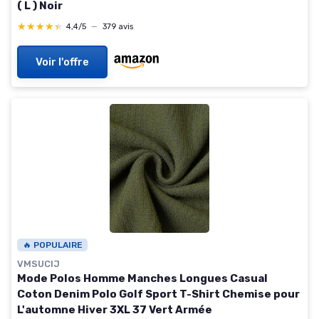
( L ) Noir
★★★★★
★★★★★
4,4/5
—
379 avis
Voir l'offre
🔥 POPULAIRE
VMSUCIJ
Mode Polos Homme Manches Longues Casual
Coton Denim Polo Golf Sport T-Shirt Chemise pour
L'automne Hiver 3XL 37 Vert Armée