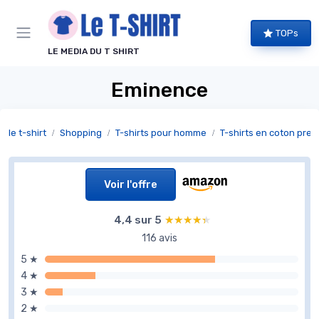
Panneau de gestion des cookies
TOPs
LE MEDIA DU T SHIRT
Eminence
le t-shirt
Shopping
T-shirts pour homme
T-shirts en coton pre
Voir l'offre
4,4 sur 5
★★★★★
★★★★★
116 avis
5 ★
4 ★
3 ★
2 ★