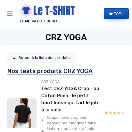
Panneau de gestion des cookies
TOPs
LE MEDIA DU T SHIRT
CRZ YOGA
←
Retour à la liste des produits
Nos tests produits CRZ YOGA
CRZ YOGA
Test CRZ YOGA Crop Top
Coton Pima : le petit
haut loose qui fait le job
à la salle
★★★★★
★★★★★
Coupe loose crop bien
+
pensée pour leggings taille...
Matière douce et agréable
+