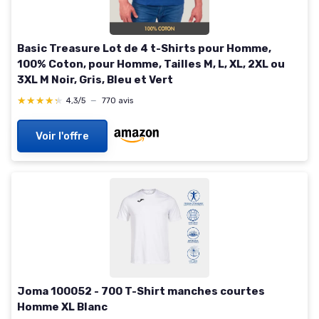
Basic Treasure Lot de 4 t-Shirts pour Homme,
100% Coton, pour Homme, Tailles M, L, XL, 2XL ou
3XL M Noir, Gris, Bleu et Vert
★★★★★
★★★★★
4,3/5
—
770 avis
Voir l'offre
Joma 100052 - 700 T-Shirt manches courtes
Homme XL Blanc