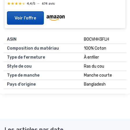
★★★★★
★★★★★
4,4/5
—
674 avis
Voir l'offre
ASIN
B0CVHH3FLH
Composition du matériau
100% Coton
Type de fermeture
À enfiler
Style de cou
Ras du cou
Type de manche
Manche courte
Pays d'origine
Bangladesh
Les articles par date