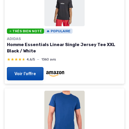
⭐ TRÈS BIEN NOTÉ
🔥 POPULAIRE
ADIDAS
Homme Essentials Linear Single Jersey Tee XXL
Black / White
★★★★★
★★★★★
4,6/5
—
1360 avis
Voir l'offre