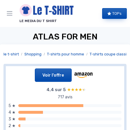
Panneau de gestion des cookies
TOPs
LE MEDIA DU T SHIRT
ATLAS FOR MEN
le t-shirt
Shopping
T-shirts pour homme
T-shirts coupe classiq
Voir l'offre
4,4 sur 5
★★★★★
★★★★★
717 avis
5 ★
4 ★
3 ★
2 ★