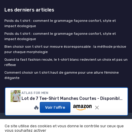
Les derniers articles
Poids du t shirt : comment le grammage façonne confort, style et
impact écologique
Poids du t shirt : comment le grammage façonne confort, style et
impact écologique
Bien choisir son t shirt sur mesure écoresponsable : la méthode précise
pour chaque morphologie
Quand la fast fashion recule, le t-shirt blanc redevient un choix et pas un
réflexe
Comment choisir un t shirt haut de gamme pour une allure féminine
élégante
le t-shirt
ATLAS FOR MEN
Lot de 7 Tee-Shirt Manches Courtes - Disponible en Grandes Tailles du M au 5XL 3XL Kaki, Rouge, Écru, Bleu , Noir, Bleu Nuit, Gris Foncé
🔥
Voir l'offre
Mentions légales
Politique de confidentialité
Ce site utilise des cookies et vous donne le contrôle sur ceux que
© le t-shirt 2026
vous souhaitez activer