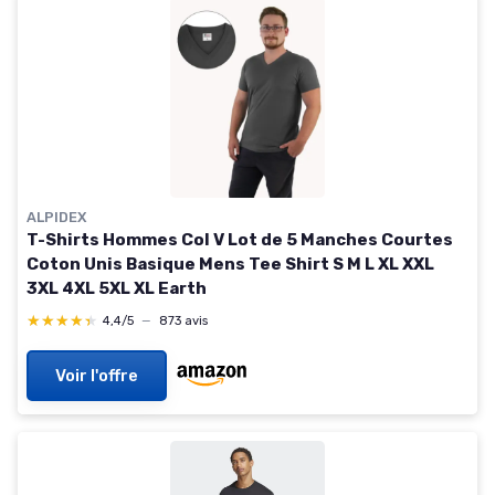
ALPIDEX
T-Shirts Hommes Col V Lot de 5 Manches Courtes
Coton Unis Basique Mens Tee Shirt S M L XL XXL
3XL 4XL 5XL XL Earth
★★★★★
★★★★★
4,4/5
—
873 avis
Voir l'offre