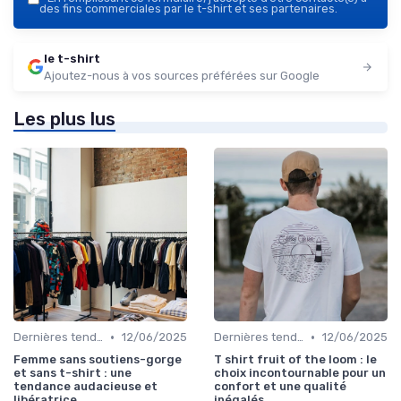
des fins commerciales par le t-shirt et ses partenaires.
le t-shirt
Ajoutez-nous à vos sources préférées sur Google
Les plus lus
•
•
Dernières tendances
12/06/2025
Dernières tendances
12/06/2025
Femme sans soutiens-gorge
T shirt fruit of the loom : le
et sans t-shirt : une
choix incontournable pour un
tendance audacieuse et
confort et une qualité
libératrice
inégalés